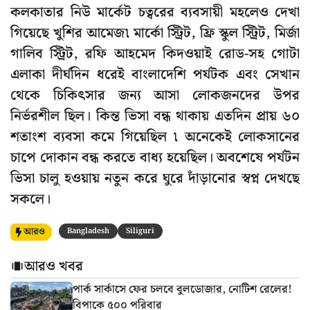
কলকাতার নিউ মার্কেট চত্বরের ব্যবসায়ী মহলেও দেখা
গিয়েছে খুশির আমেজ৷ মার্কো স্ট্রিট, ফ্রি স্কুল স্ট্রিট, মির্জা
গালিব স্ট্রিট, রফি আহমেদ কিদওয়াই রোড-সহ গোটা
এলাকা দীর্ঘদিন ধরেই বাংলাদেশি পর্যটক এবং সেখান
থেকে চিকিৎসার জন্য আসা লোকজনদের উপর
নির্ভরশীল ছিল। কিন্ত ভিসা বন্ধ থাকায় এতদিন প্রায় ৬০
শতাংশ ব্যবসা কমে গিয়েছিল ৷ অনেকেই লোকসানের
চাপে দোকান বন্ধ করতে বাধ্য হয়েছিল। অবশেষে পর্যটন
ভিসা চালু হওয়ায় নতুন করে ঘুরে দাঁড়ানোর স্বপ্ন দেখছে
সকলে।
আরও
Bangladesh
Siliguri
আরও খবর
পার্ক সার্কাসে ফের চলবে বুলডোজার, নোটিশ রেলের!
বিপাকে ৫০০ পরিবার