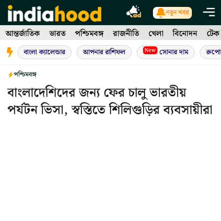
Skip
নতুন খবর
to
আন্তর্জাতিক
ভারত
পশ্চিমবঙ্গ
রাজনীতি
খেলা
বিনোদন
টেক
content
New
বাংলা ক্যালেন্ডার
আপনার রাশিফল
সোনার দাম
রুপো
পশ্চিমবঙ্গ
বাংলাদেশিদের জন্য ফের চালু ভারতীয়
পর্যটন ভিসা, স্বস্তিতে শিলিগুড়ির ব্যবসায়ীরা