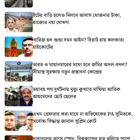
ইটের বাড়ি হলেও মিলবে আবাস যোজনার টাকা,
রাজ্যের নয়া ঘোষণা
খারিজ হল গুন্ডা দমন আইন? বিরাট রায় কলকাতা
হাইকোর্টের
ভারত ও মায়ানমারের মধ্যে হবে জমির অদল-বদল?
সীমান্ত সুরক্ষায় নতুন প্রস্তাবনা কেন্দ্রের
ভয়াবহ পথ দুর্ঘটনায় মৃত্যু কুখ্যাত মাফিয়া আতিক
আহমেদের ছোট ছেলের
এখন গ্রেফতার করা যাবে না অভিষেকের PA সুমিতকে,
সর্বোচ্চ সিদ্ধান্ত জানাল সুপ্রিম কোর্ট
দাবানলের গ্রাসে স্পেন, বিশ্বকাপের হার ভুলিয়ে পাশে