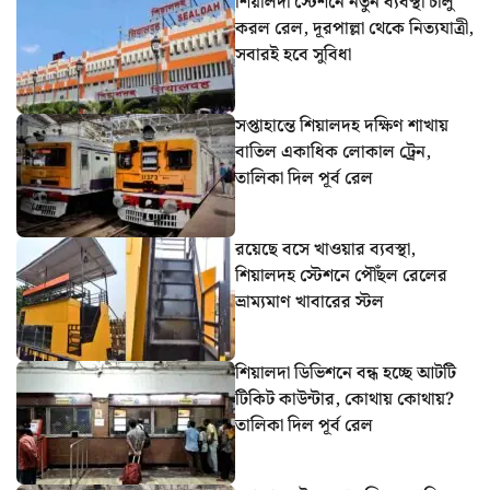
শিয়ালদা স্টেশনে নতুন ব্যবস্থা চালু
করল রেল, দূরপাল্লা থেকে নিত্যযাত্রী,
সবারই হবে সুবিধা
সপ্তাহান্তে শিয়ালদহ দক্ষিণ শাখায়
বাতিল একাধিক লোকাল ট্রেন,
তালিকা দিল পূর্ব রেল
রয়েছে বসে খাওয়ার ব্যবস্থা,
শিয়ালদহ স্টেশনে পৌঁছল রেলের
ভ্রাম্যমাণ খাবারের স্টল
শিয়ালদা ডিভিশনে বন্ধ হচ্ছে আটটি
টিকিট কাউন্টার, কোথায় কোথায়?
তালিকা দিল পূর্ব রেল