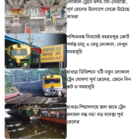
লোকাল ট্রেনে ভগৎ সিং-নেতাজি,
পূর্ব রেলের উদ্যোগে সেজে উঠেছে
কামরা
পশ্চিমবঙ্গ দিবসেই বহরমপুর কোর্ট
পর্যন্ত চালু ৩ মেমু লোকাল, দেখুন
সময়সূচি
হাওড়া ডিভিশনে ৭টি নতুন লোকাল
ট্রেন ঘোষণা পূর্ব রেলের, জেনে নিন
রুট ও সময়সূচি
হাওড়া-শিয়ালদহে জল জমে ট্রেন
চলাচল বন্ধ নয়! বড় ব্যবস্থা পূর্ব
রেলের