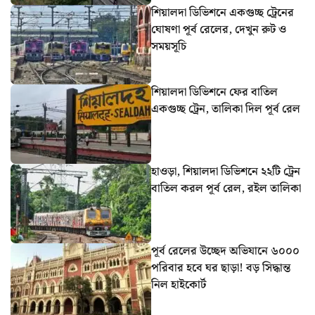
শিয়ালদা ডিভিশনে একগুচ্ছ ট্রেনের
ঘোষণা পূর্ব রেলের, দেখুন রুট ও
সময়সূচি
শিয়ালদা ডিভিশনে ফের বাতিল
একগুচ্ছ ট্রেন, তালিকা দিল পূর্ব রেল
হাওড়া, শিয়ালদা ডিভিশনে ২২টি ট্রেন
বাতিল করল পূর্ব রেল, রইল তালিকা
পূর্ব রেলের উচ্ছেদ অভিযানে ৬০০০
পরিবার হবে ঘর ছাড়া! বড় সিদ্ধান্ত
নিল হাইকোর্ট