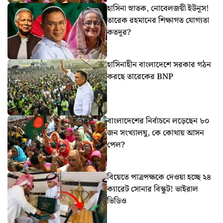
হাসিনা স্নাতক, নোবেলজয়ী ইউনূস!
তারেক রহমানের শিক্ষাগত যোগ্যতা
কতদূর?
হাসিনাহীন বাংলাদেশে সরকার গঠন
করছে তারেকের BNP
বাংলাদেশের নির্বাচনে লড়েছেন ৮০
জন সংখ্যালঘু, কে কোথায় আসন
পেল?
বিয়েতে পাত্রপক্ষকে দেওয়া হচ্ছে ২৪
ক্যারেট সোনার বিস্কুট! ভাইরাল
ভিডিও