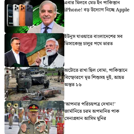
এবার মিলবে মেড ইন পাকিস্তান
iPhone! বড় উদ্যোগ নিচ্ছে Apple
ইউনূস যাওয়াতে বাংলাদেশের সব
ভিসাকেন্দ্র চালুর পথে ভারত
অটোতে রাখা ছিল বোমা, পাকিস্তানে
বিস্ফোরণে মৃত শিশুসহ দুই, আহত
অন্তত ১৬
‘আপনার পরিচয়পত্র দেখান!’
জার্মানিতে চরম অপমানিত পাক
সেনাপ্রধান আসিম মুনির