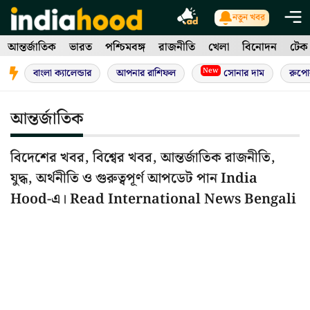
Skip
নতুন খবর
to
আন্তর্জাতিক
ভারত
পশ্চিমবঙ্গ
রাজনীতি
খেলা
বিনোদন
টেক
content
New
বাংলা ক্যালেন্ডার
আপনার রাশিফল
সোনার দাম
রুপো
আন্তর্জাতিক
বিদেশের খবর, বিশ্বের খবর, আন্তর্জাতিক রাজনীতি,
যুদ্ধ, অর্থনীতি ও গুরুত্বপূর্ণ আপডেট পান India
Hood-এ। Read International News Bengali