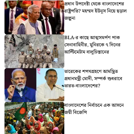
প্রধান উপদেষ্টা থেকে বাংলাদেশের
রাষ্ট্রপতি? মহম্মদ ইউনূস নিয়ে ছড়াল
জল্পনা
BLA-র কাছে আত্মসমর্পণ পাক
সেনাবাহিনীর, মুনিরকে ৭ দিনের
আল্টিমেটাম বালুচিস্তানের
তারেকের শপথগ্রহণে আমন্ত্রিত
প্রধানমন্ত্রী মোদী, সম্পর্ক শুধরাবে
ভারত-বাংলাদেশের?
বাংলাদেশের নির্বাচনে এক আসনে
জয়ী বিজেপি