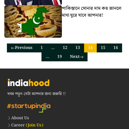
পাকিস্তানে সোনার দাম কত জানলে
মাথা ঘুরে যাবে আপনার!
Previous
1
…
12
13
14
15
16
…
19
Next
খবর পড়ুন যেটা আপনার জন্য জরুরি !!
About Us
Career
(Join Us)