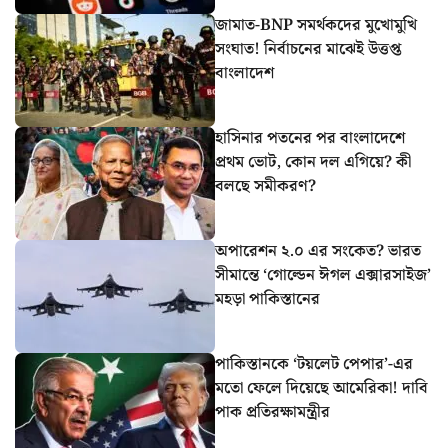
জামাত-BNP সমর্থকদের মুখোমুখি
সংঘাত! নির্বাচনের মাঝেই উত্তপ্ত
বাংলাদেশ
হাসিনার পতনের পর বাংলাদেশে
প্রথম ভোট, কোন দল এগিয়ে? কী
বলছে সমীকরণ?
অপারেশন ২.০ এর সংকেত? ভারত
সীমান্তে ‘গোল্ডেন ঈগল এক্সারসাইজ’
মহড়া পাকিস্তানের
পাকিস্তানকে ‘টয়লেট পেপার’-এর
মতো ফেলে দিয়েছে আমেরিকা! দাবি
পাক প্রতিরক্ষামন্ত্রীর