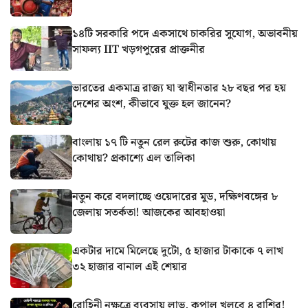
১৪টি সরকারি পদে একসাথে চাকরির সুযোগ, অভাবনীয়
সাফল্য IIT খড়গপুরের প্রাক্তনীর
ভারতের একমাত্র রাজ্য যা স্বাধীনতার ২৮ বছর পর হয়
দেশের অংশ, কীভাবে যুক্ত হল জানেন?
বাংলায় ১৭ টি নতুন রেল রুটের কাজ শুরু, কোথায়
কোথায়? প্রকাশ্যে এল তালিকা
নতুন করে বদলাচ্ছে ওয়েদারের মুড, দক্ষিণবঙ্গের ৮
জেলায় সতর্কতা! আজকের আবহাওয়া
একটার দামে মিলেছে দুটো, ৫ হাজার টাকাকে ৭ লাখ
৩২ হাজার বানাল এই শেয়ার
রোহিনী নক্ষত্রে ব্যবসায় লাভ, কপাল খুলবে ৪ রাশির!