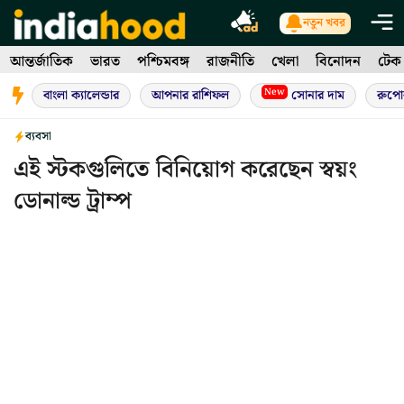
Skip
নতুন খবর
to
আন্তর্জাতিক
ভারত
পশ্চিমবঙ্গ
রাজনীতি
খেলা
বিনোদন
টেক
content
New
বাংলা ক্যালেন্ডার
আপনার রাশিফল
সোনার দাম
রুপো
ব্যবসা
এই স্টকগুলিতে বিনিয়োগ করেছেন স্বয়ং
ডোনাল্ড ট্রাম্প