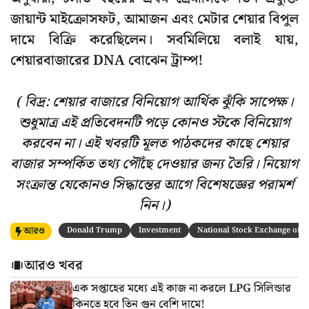
জায়ান্ট মাইক্রোসফট, আমাজন এবং মেটার শেয়ার বিপুল
দামে বিক্রি করেছিলেন। সবমিলিয়ে বলাই যায়,
শেয়ারবাজারের DNA বোঝেন ট্রাম্প!
( বিদ্র: শেয়ার বাজারে বিনিয়োগ আর্থিক ঝুঁকি সাপেক্ষ।
শুধুমাত্র এই প্রতিবেদনটি পড়ে কোনও স্টকে বিনিয়োগ
করবেন না। এই খবরটি মূলত পাঠকদের কাছে শেয়ার
বাজার সম্পর্কিত তথ্য পৌঁছে দেওয়ার জন্য তৈরি। নিয়োগ
সংক্রান্ত যেকোনও সিদ্ধান্তের আগে বিশেষজ্ঞের পরামর্শ
নিন।)
আরও
Donald Trump
Investment
National Stock Exchange of I
আরও খবর
এক সপ্তাহের মধ্যে এই কাজ না করলে LPG সিলিন্ডার
কিনতে হবে তিন গুন বেশি দামে!