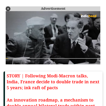
Advertisement
STORY | Following Modi-Macron talks,
India, France decide to double trade in next
5 years; ink raft of pacts
An innovation roadmap, a mechanism to