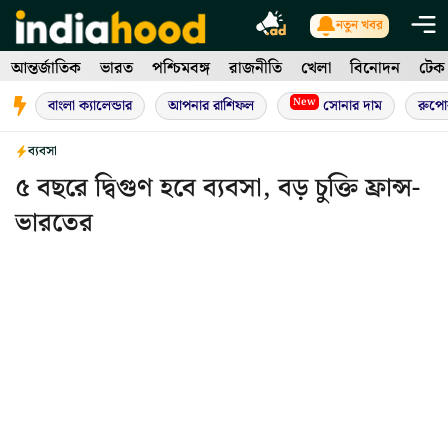
Skip
নতুন খবর
to
আন্তর্জাতিক
ভারত
পশ্চিমবঙ্গ
রাজনীতি
খেলা
বিনোদন
টেক
content
New
বাংলা ক্যালেন্ডার
আপনার রাশিফল
সোনার দাম
রুপো
ব্যবসা
৫ বছরে দ্বিগুণ হবে ব্যবসা, বড় চুক্তি ফ্রান্স-
ভারতের