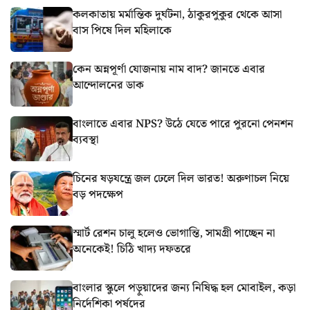
কলকাতায় মর্মান্তিক দুর্ঘটনা, ঠাকুরপুকুর থেকে আসা
বাস পিষে দিল মহিলাকে
কেন অন্নপূর্ণা যোজনায় নাম বাদ? জানতে এবার
আন্দোলনের ডাক
বাংলাতে এবার NPS? উঠে যেতে পারে পুরনো পেনশন
ব্যবস্থা
চিনের ষড়যন্ত্রে জল ঢেলে দিল ভারত! অরুণাচল নিয়ে
বড় পদক্ষেপ
স্মার্ট রেশন চালু হলেও ভোগান্তি, সামগ্রী পাচ্ছেন না
অনেকেই! চিঠি খাদ্য দফতরে
বাংলার স্কুলে পড়ুয়াদের জন্য নিষিদ্ধ হল মোবাইল, কড়া
নির্দেশিকা পর্ষদের