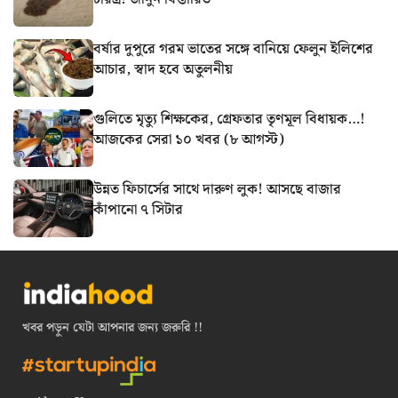
বর্ষার দুপুরে গরম ভাতের সঙ্গে বানিয়ে ফেলুন ইলিশের
আচার, স্বাদ হবে অতুলনীয়
গুলিতে মৃত্যু শিক্ষকের, গ্রেফতার তৃণমূল বিধায়ক…!
আজকের সেরা ১০ খবর (৮ আগস্ট)
উন্নত ফিচার্সের সাথে দারুণ লুক! আসছে বাজার
কাঁপানো ৭ সিটার
খবর পড়ুন যেটা আপনার জন্য জরুরি !!