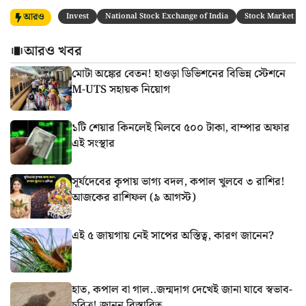
আরও
Invest
National Stock Exchange of India
Stock Market
আরও খবর
মোটা অঙ্কের বেতন! হাওড়া ডিভিশনের বিভিন্ন স্টেশনে
M-UTS সহায়ক নিয়োগ
১টি শেয়ার কিনলেই মিলবে ৫০০ টাকা, বাম্পার অফার
এই সংস্থার
সূর্যদেবের কৃপায় ভাগ্য বদল, কপাল খুলবে ৩ রাশির!
আজকের রাশিফল (৯ আগস্ট)
এই ৫ জায়গায় নেই সাপের অস্তিত্ব, কারণ জানেন?
হাত, কপাল বা গাল..জন্মদাগ দেখেই জানা যাবে স্বভাব-
চরিত্র! জানুন বিস্তারিত