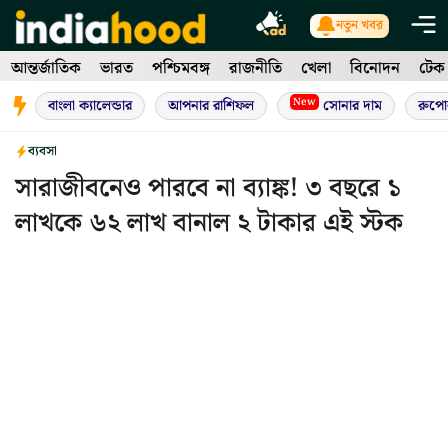
Skip
নতুন খবর
to
আন্তর্জাতিক
ভারত
পশ্চিমবঙ্গ
রাজনীতি
খেলা
বিনোদন
টেক
content
New
বাংলা ক্যালেন্ডার
আপনার রাশিফল
সোনার দাম
রুপো
ব্যবসা
সারাজীবনেও পারবে না ব্যাঙ্ক! ৩ বছরে ১
লাখকে ৬২ লাখ বানাল ২ টাকার এই স্টক