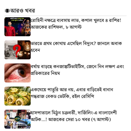
আরও খবর
রোহিনী নক্ষত্রে ব্যবসায় লাভ, কপাল খুলবে ৪ রাশির!
আজকের রাশিফল, ৮ আগস্ট
ভারতে প্রথম কোথায় এসেছিল বিদ্যুৎ? জানলে অবাক
হবেন
বর্ষায় বাড়ছে কনজাঙ্কটিভাইটিস, জেনে নিন লক্ষণ এবং
প্রতিকারের নিয়ম
একঘেয়ে পাতুরি আর নয়, এবার বাড়িতেই বানান
গন্ধরাজ বেকড ভেটকি, রইল রেসিপি
হাসপাতালে মিঠুন চক্রবর্তী, দার্জিলিং-এ বাংলাদেশী
আটক…! আজকের সেরা ১০ খবর (৭ আগস্ট)