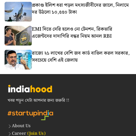
প্রকাণ্ড ইলিশ ধরা পড়ল মৎস্যজীবীদের জালে, নিলামে
দর উঠলো ১০,৫৫০ টাকা
EMI দিতে দেরি হলেও নো টেনশন, রিকভারি
এজেন্টদের দাদাগিরি বন্ধর নিয়ম আনল RBI
রাজ্যে ২১ লাখের বেশি জব কার্ড বাতিল করল সরকার,
সবচেয়ে বেশি এই জেলায়
খবর পড়ুন যেটা আপনার জন্য জরুরি !!
About Us
Career
(Join Us)