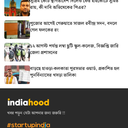
সুপ্রিম কোর্ট স্থগিতাদেশ দিলেও ফের হাইকোর্টে সুমিত
রায়, কী দাবি অভিষেকের পিএর?
পুজোর আগেই গেরুয়াতে সাজল রবীন্দ্র সদন, বদলে
গেল ফলকের রং
১২ আগস্ট পর্যন্ত লম্বা ছুটি স্কুল-কলেজ, বিজ্ঞপ্তি জারি
জেলা প্রশাসনের
বাড়ছে হাওড়া-কলকাতা পুরসভার ওয়ার্ড, প্রকাশিত হল
পুনর্বিন্যাসের খসড়া তালিকা
খবর পড়ুন যেটা আপনার জন্য জরুরি !!