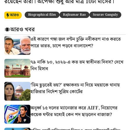
রয়েছেন তাঁরা। অপেক্ষা শুধু আর মাত্র 10টা মাসের।
আরও
Biographical film
Rajkumar Rao
Sourav Ganguly
আরও খবর
এই কারণে গঙ্গা জল বন্টন চুক্তি নবীকরণ নাও করতে
পারে ভারত, চাপে পড়বে বাংলাদেশ?
৭৯ নাকি ৮০, ২০২৬-এ কত তম স্বাধীনতা দিবস? দেখে
নিন হিসাব
‘ডিম ছুড়তেই ভয়?’ রক্ষাকবচ না দিয়ে মহুয়াকে থানায়
হাজিরার নির্দেশ সুপ্রিম কোর্টের
অনূর্ধ্ব ১৫ দলের ম্যানেজার করে AIFF, নিয়োগের
কয়েক ঘন্টার মধ্যেই কেন পদ ছাড়লেন বাজাজ?