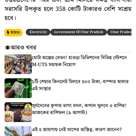
উত্তরপ্রদেশের শহর এবং গ্রাম মিলিয়ে সমস্ত বাসিন্দারা
সরাসরি উপকৃত হলে 358 কোটি টাকারও বেশি সাশ্রয়
হবে।
আরও
Electricity
Government Of Uttar Pradesh
Uttar Pradesh
আরও খবর
মোটা অঙ্কের বেতন! হাওড়া ডিভিশনের বিভিন্ন স্টেশনে
M-UTS সহায়ক নিয়োগ
১টি শেয়ার কিনলেই মিলবে ৫০০ টাকা, বাম্পার অফার
এই সংস্থার
সূর্যদেবের কৃপায় ভাগ্য বদল, কপাল খুলবে ৩ রাশির!
আজকের রাশিফল (৯ আগস্ট)
এই ৫ জায়গায় নেই সাপের অস্তিত্ব, কারণ জানেন?