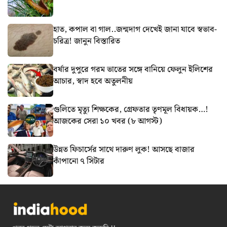
হাত, কপাল বা গাল..জন্মদাগ দেখেই জানা যাবে স্বভাব-
চরিত্র! জানুন বিস্তারিত
বর্ষার দুপুরে গরম ভাতের সঙ্গে বানিয়ে ফেলুন ইলিশের
আচার, স্বাদ হবে অতুলনীয়
গুলিতে মৃত্যু শিক্ষকের, গ্রেফতার তৃণমূল বিধায়ক…!
আজকের সেরা ১০ খবর (৮ আগস্ট)
উন্নত ফিচার্সের সাথে দারুণ লুক! আসছে বাজার
কাঁপানো ৭ সিটার