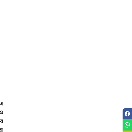
 এ
 ও
ের
রা