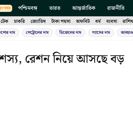
পশ্চিমবঙ্গ
ভারত
আন্তর্জাতিক
রাজনীতি
ুন খবর
টেক
চাকরি
জ্যোতিষ
টাকা পয়সা
অফবিট
ধর্ম
ব্যবসা
রাশি
ুপোর দাম
পেট্রোলের দাম
ডিজেলের দাম
গ্যাসের দাম
আবহাও
খাদ্যশস্য, রেশন নিয়ে আসছে বড়