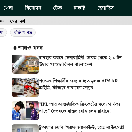
খেলা
বিনোদন
টেক
চাকরি
জ্যোতিষ
ফল
সেরা দশ
য়া
ভক্তি ও মন্ত্র
আরও খবর
ব্যবহার করবে সেনাবাহিনী, ভারত থেকে ২.৩ টন
টিয়ার গ্যাসও কিনল বাংলাদেশ
প্রত্যেক শিক্ষার্থীর জন্য বাধ্যতামূলক APAAR
আইডি, কীভাবে বানাবেন জানুন
“IPL আর আন্তর্জাতিক ক্রিকেটের মধ্যে পার্থক্য
আছে” বৈভবকে বাস্তব বোঝালেন রাহানে!
ট্রান্সফার হয়নি পিএফ অ্যাকাউন্ট, হচ্ছে না উৎসশ্রী