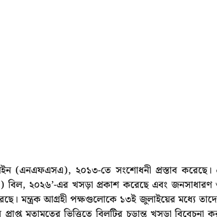
তা আইন (এনএফএসএ), ২০১৩-তে সংশোধনী প্রস্তাব করেছে।
সংশোধনী) বিল, ২০২৬’-এর খসড়া প্রকাশ করেছে এবং জনসাধারণ
ে। মন্ত্রক আগ্রহী পক্ষগুলোকে ১৩ই জুলাইয়ের মধ্যে তাদ
রাপ্ত মতামতের ভিত্তিতে বিলটির চূড়ান্ত খসড়া বিবেচনা ক