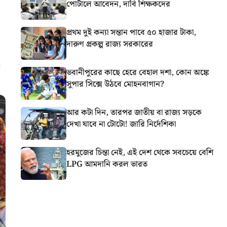
পোর্টালে আবেদন, দাবি শিক্ষকদের
প্রথম দুই কন্যা সন্তান পাবে ৫০ হাজার টাকা,
দারুণ প্রকল্প রাজ্য সরকারের
ভবানীপুরের কাছে হেরে বেহাল দশা, কোন অঙ্কে
সুপার সিক্সে উঠবে মোহনবাগান?
আর কটা দিন, তারপর জাতীয় বা রাজ্য সড়কে
দেখা যাবে না টোটো! জারি নির্দেশিকা
হরমুজের চিন্তা নেই, এই দেশ থেকে সবচেয়ে বেশি
LPG আমদানি করল ভারত