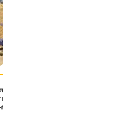
লে
র।
না