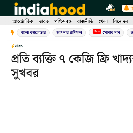
Skip
নত
to
content
আন্তর্জাতিক
ভারত
পশ্চিমবঙ্গ
রাজনীতি
খেলা
বিনোদন
New
বাংলা ক্যালেন্ডার
আপনার রাশিফল
সোনার দাম
র
ভারত
প্রতি ব্যক্তি ৭ কেজি ফ্রি 
সুখবর