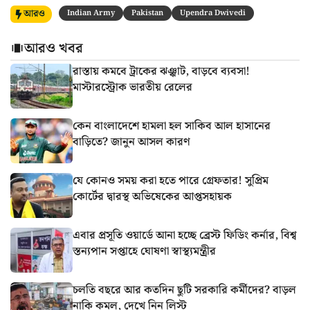
আরও
Indian Army
Pakistan
Upendra Dwivedi
আরও খবর
রাস্তায় কমবে ট্রাকের ঝঞ্ঝাট, বাড়বে ব্যবসা!
মাস্টারস্ট্রোক ভারতীয় রেলের
কেন বাংলাদেশে হামলা হল সাকিব আল হাসানের
বাড়িতে? জানুন আসল কারণ
যে কোনও সময় করা হতে পারে গ্রেফতার! সুপ্রিম
কোর্টের দ্বারস্থ অভিষেকের আপ্তসহায়ক
এবার প্রসূতি ওয়ার্ডে আনা হচ্ছে ব্রেস্ট ফিডিং কর্নার, বিশ্ব
স্তন্যপান সপ্তাহে ঘোষণা স্বাস্থ্যমন্ত্রীর
চলতি বছরে আর কতদিন ছুটি সরকারি কর্মীদের? বাড়ল
নাকি কমল, দেখে নিন লিস্ট