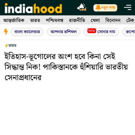
Skip
নতুন খবর
to
আন্তর্জাতিক
ভারত
পশ্চিমবঙ্গ
রাজনীতি
খেলা
বিনোদন
টেক
content
New
বাংলা ক্যালেন্ডার
আপনার রাশিফল
সোনার দাম
রুপো
ভারত
ইতিহাস-ভূগোলের অংশ হবে কিনা সেই
সিদ্ধান্ত নিক! পাকিস্তানকে হুঁশিয়ারি ভারতীয়
সেনাপ্রধানের