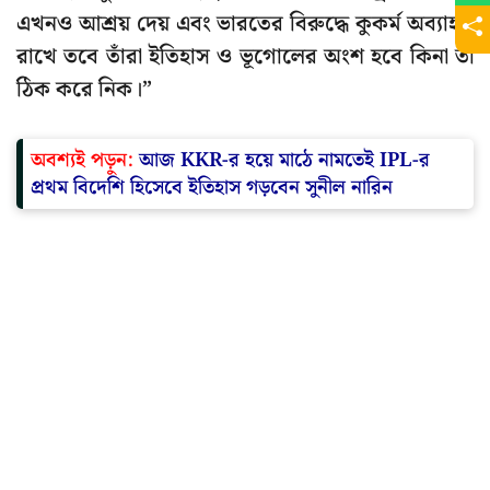
এখনও আশ্রয় দেয় এবং ভারতের বিরুদ্ধে কুকর্ম অব্যাহত
রাখে তবে তাঁরা ইতিহাস ও ভূগোলের অংশ হবে কিনা তা
ঠিক করে নিক।”
অবশ্যই পড়ুন:
আজ KKR-র হয়ে মাঠে নামতেই IPL-র
প্রথম বিদেশি হিসেবে ইতিহাস গড়বেন সুনীল নারিন