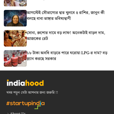
আগস্টেই সৌভাগ্যের দ্বার খুলবে ৫ রাশির, জানুন কী
বলছে বাবা ভাঙ্গার ভবিষ্যদ্বাণী
সোনা, রুপোর দামে বড় লাফ! অনেকটাই বাড়ল দাম,
আজকের রেট
১৮ টাকা অবধি বাড়তে পারে ঘরোয়া LPG-র দাম? বড়
প্ল্যান করছে সরকার
খবর পড়ুন যেটা আপনার জন্য জরুরি !!