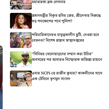
মহাতারকা ব্রক লেসনার
প্রধানমন্ত্রীর বিকৃত ছবির জের, শ্রীলেখার বিরুদ্ধে
বড় পদক্ষেপের পথে পুলিশ?
পরিচারিকাদেরও মাতৃত্বকালীন ছুটি, দেওয়া হবে
বেতনও? বিশেষ প্রস্তাব স্বাস্থ্যদপ্তরের
“সিনিয়র খেলোয়াড়দের সম্মান করা উচিত”
অবসরের পর আবারও বিস্ফোরক অজিঙ্কা রাহানে
এবার NCPI-তে রাজীব কুমার? কাকলীদের সাথে
এক টেবিলে তৃণমূল সাংসদ