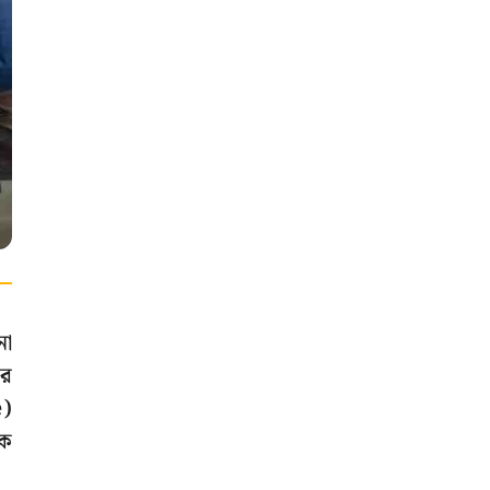
না
ার
e)
িক