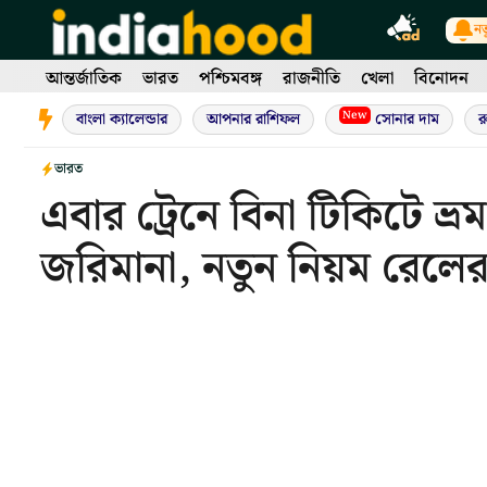
Skip
নত
to
content
আন্তর্জাতিক
ভারত
পশ্চিমবঙ্গ
রাজনীতি
খেলা
বিনোদন
New
বাংলা ক্যালেন্ডার
আপনার রাশিফল
সোনার দাম
র
ভারত
এবার ট্রেনে বিনা টিকিটে 
জরিমানা, নতুন নিয়ম রেলে