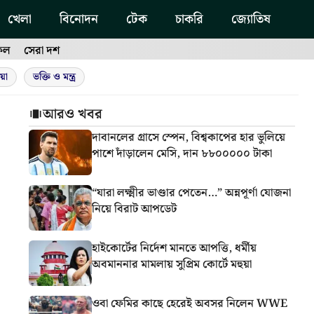
খেলা
বিনোদন
টেক
চাকরি
জ্যোতিষ
ফল
সেরা দশ
য়া
ভক্তি ও মন্ত্র
আরও খবর
দাবানলের গ্রাসে স্পেন, বিশ্বকাপের হার ভুলিয়ে
পাশে দাঁড়ালেন মেসি, দান ৮৮০০০০০ টাকা
“যারা লক্ষ্মীর ভাণ্ডার পেতেন…” অন্নপূর্ণা যোজনা
নিয়ে বিরাট আপডেট
হাইকোর্টের নির্দেশ মানতে আপত্তি, ধর্মীয়
অবমাননার মামলায় সুপ্রিম কোর্টে মহুয়া
ওবা ফেমির কাছে হেরেই অবসর নিলেন WWE