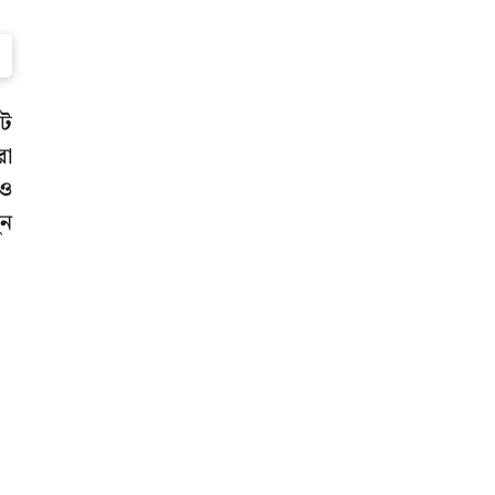
িট
রা
 ও
ুন