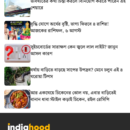
ভবিষ্যতের কথা চিন্তা করলে বিনিয়োগ করতে পারেন এই
শেয়ারে
বৃদ্ধি যোগে অর্থের বৃষ্টি, ভাগ্য ফিরবে ৪ রাশির!
আজকের রাশিফল, ৬ আগস্ট
সুইচবোর্ডের সারাক্ষণ কেন জ্বলে লাল লাইট? জানুন
আসল কারণ
বর্ষায় বাড়িতে বাড়ছে সাপের উপদ্রব? মেনে চলুন এই ৪
ঘরোয়া টিপস
আর একঘেয়ে চিকেনের ঝোল নয়, এবার বাড়িতেই
বানান ধাবা স্টাইল কড়াই চিকেন, রইল রেসিপি