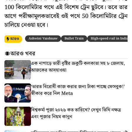
100 কিলোমিটার পথে এই বিশেষ ট্রেন ছুটবে। তবে তার
আগে পরীক্ষামূলকভাবেই ওই পথে 50 কিলোমিটার ট্রেন
চালিয়ে নেওয়া হবে।
আরও
Ashwini Vaishnaw
Bullet Train
High-speed rail in India
আরও খবর
এক নাগাড়ে ভারী বৃষ্টির ভ্রূকুটি কলকাতা সহ ৮ জেলায়,
আজকের আবহাওয়া
‘ভারত বিরোধী কাজ করার জন্য টাকা পাচ্ছে ফেসবুক!’
স্বীকার করে নিল Meta
বিশ্বকর্মা পূজা ২০২৬ কত তারিখে? দেখুন তিথি নক্ষত্র
এবং পূজার নিয়ম কানুন