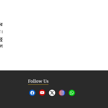
ের
ন।
তু
লে
Follow Us