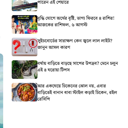
পারেন এই শেয়ারে
বৃদ্ধি যোগে অর্থের বৃষ্টি, ভাগ্য ফিরবে ৪ রাশির!
আজকের রাশিফল, ৬ আগস্ট
সুইচবোর্ডের সারাক্ষণ কেন জ্বলে লাল লাইট?
জানুন আসল কারণ
বর্ষায় বাড়িতে বাড়ছে সাপের উপদ্রব? মেনে চলুন
এই ৪ ঘরোয়া টিপস
আর একঘেয়ে চিকেনের ঝোল নয়, এবার
বাড়িতেই বানান ধাবা স্টাইল কড়াই চিকেন, রইল
রেসিপি