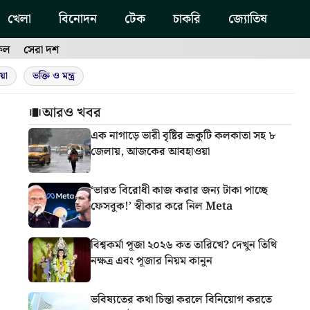
খেলা
বিনোদন
টেক
চাকরি
জ্যোতিষ
ফল
সেরা দশ
য়া
ভক্তি ও মন্ত্র
আরও খবর
এক নাগাড়ে ভারী বৃষ্টির ভ্রূকুটি কলকাতা সহ ৮
জেলায়, আজকের আবহাওয়া
‘ভারত বিরোধী কাজ করার জন্য টাকা পাচ্ছে
ফেসবুক!’ স্বীকার করে নিল Meta
বিশ্বকর্মা পূজা ২০২৬ কত তারিখে? দেখুন তিথি
নক্ষত্র এবং পূজার নিয়ম কানুন
ভবিষ্যতের কথা চিন্তা করলে বিনিয়োগ করতে