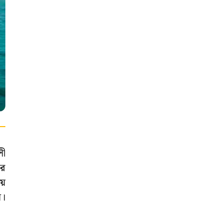
লী
ের
য়
ন।