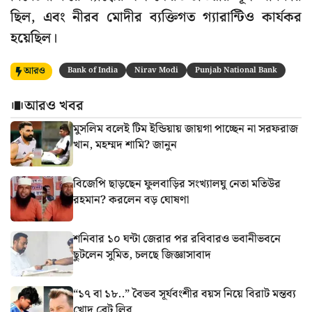
ছিল, এবং নীরব মোদীর ব্যক্তিগত গ্যারান্টিও কার্যকর
হয়েছিল।
আরও
Bank of India
Nirav Modi
Punjab National Bank
আরও খবর
মুসলিম বলেই টিম ইন্ডিয়ায় জায়গা পাচ্ছেন না সরফরাজ
খান, মহম্মদ শামি? জানুন
বিজেপি ছাড়ছেন ফুলবাড়ির সংখ্যালঘু নেতা মতিউর
রহমান? করলেন বড় ঘোষণা
শনিবার ১০ ঘন্টা জেরার পর রবিবারও ভবানীভবনে
ছুটলেন সুমিত, চলছে জিজ্ঞাসাবাদ
“১৭ বা ১৮..” বৈভব সূর্যবংশীর বয়স নিয়ে বিরাট মন্তব্য
খোদ ব্রেট লির