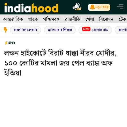
Skip
নতুন খবর
to
আন্তর্জাতিক
ভারত
পশ্চিমবঙ্গ
রাজনীতি
খেলা
বিনোদন
টেক
content
New
বাংলা ক্যালেন্ডার
আপনার রাশিফল
সোনার দাম
রুপো
ভারত
লন্ডন হাইকোর্টে বিরাট ধাক্কা নীরব মোদীর,
১০০ কোটির মামলা জয় পেল ব্যাঙ্ক অফ
ইন্ডিয়া