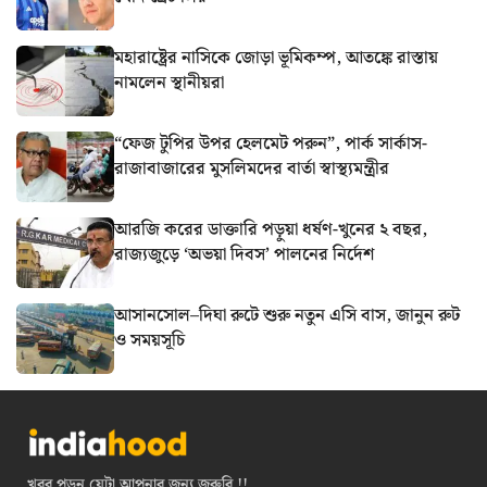
মহারাষ্ট্রের নাসিকে জোড়া ভূমিকম্প, আতঙ্কে রাস্তায়
নামলেন স্থানীয়রা
“ফেজ টুপির উপর হেলমেট পরুন”, পার্ক সার্কাস-
রাজাবাজারের মুসলিমদের বার্তা স্বাস্থ্যমন্ত্রীর
আরজি করের ডাক্তারি পড়ুয়া ধর্ষণ-খুনের ২ বছর,
রাজ্যজুড়ে ‘অভয়া দিবস’ পালনের নির্দেশ
আসানসোল–দিঘা রুটে শুরু নতুন এসি বাস, জানুন রুট
ও সময়সূচি
খবর পড়ুন যেটা আপনার জন্য জরুরি !!