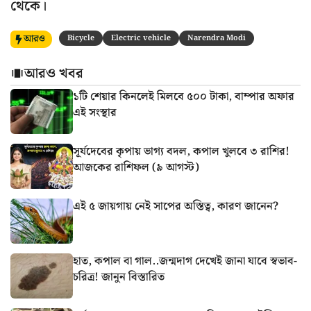
থেকে।
আরও
Bicycle
Electric vehicle
Narendra Modi
আরও খবর
১টি শেয়ার কিনলেই মিলবে ৫০০ টাকা, বাম্পার অফার
এই সংস্থার
সূর্যদেবের কৃপায় ভাগ্য বদল, কপাল খুলবে ৩ রাশির!
আজকের রাশিফল (৯ আগস্ট)
এই ৫ জায়গায় নেই সাপের অস্তিত্ব, কারণ জানেন?
হাত, কপাল বা গাল..জন্মদাগ দেখেই জানা যাবে স্বভাব-
চরিত্র! জানুন বিস্তারিত