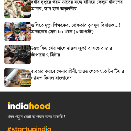
বর্ষার দুপুরে গরম ভাতের সঙ্গে বানিয়ে ফেলুন ইলিশের
আচার, স্বাদ হবে অতুলনীয়
গুলিতে মৃত্যু শিক্ষকের, গ্রেফতার তৃণমূল বিধায়ক…!
আজকের সেরা ১০ খবর (৮ আগস্ট)
উন্নত ফিচার্সের সাথে দারুণ লুক! আসছে বাজার
কাঁপানো ৭ সিটার
ব্যবহার করবে সেনাবাহিনী, ভারত থেকে ২.৩ টন টিয়ার
গ্যাসও কিনল বাংলাদেশ
খবর পড়ুন যেটা আপনার জন্য জরুরি !!