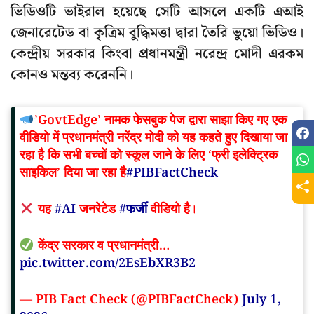
ভিডিওটি ভাইরাল হয়েছে সেটি আসলে একটি এআই
জেনারেটেড বা কৃত্রিম বুদ্ধিমত্তা দ্বারা তৈরি ভুয়ো ভিডিও।
কেন্দ্রীয় সরকার কিংবা প্রধানমন্ত্রী নরেন্দ্র মোদী এরকম
কোনও মন্তব্য করেননি।
’GovtEdge’ नामक फेसबुक पेज द्वारा साझा किए गए एक
वीडियो में प्रधानमंत्री नरेंद्र मोदी को यह कहते हुए दिखाया जा
रहा है कि सभी बच्चों को स्कूल जाने के लिए ‘फ्री इलेक्ट्रिक
साइकिल’ दिया जा रहा है
#PIBFactCheck
यह
#AI
जनरेटेड
#फर्जी
वीडियो है।
केंद्र सरकार व प्रधानमंत्री…
pic.twitter.com/2EsEbXR3B2
— PIB Fact Check (@PIBFactCheck)
July 1,