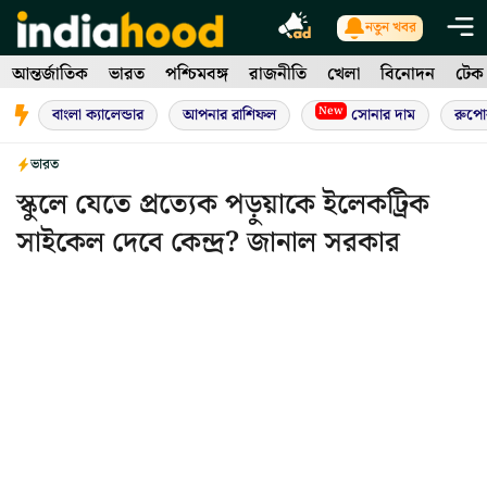
Skip
নতুন খবর
to
আন্তর্জাতিক
ভারত
পশ্চিমবঙ্গ
রাজনীতি
খেলা
বিনোদন
টেক
content
New
বাংলা ক্যালেন্ডার
আপনার রাশিফল
সোনার দাম
রুপো
ভারত
স্কুলে যেতে প্রত্যেক পড়ুয়াকে ইলেকট্রিক
সাইকেল দেবে কেন্দ্র? জানাল সরকার