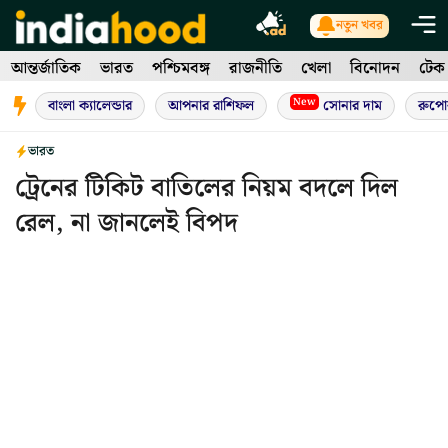
Skip
নতুন খবর
to
আন্তর্জাতিক
ভারত
পশ্চিমবঙ্গ
রাজনীতি
খেলা
বিনোদন
টেক
content
New
বাংলা ক্যালেন্ডার
আপনার রাশিফল
সোনার দাম
রুপো
ভারত
ট্রেনের টিকিট বাতিলের নিয়ম বদলে দিল
রেল, না জানলেই বিপদ