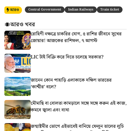
আরও
Central Government
Indian Railways
Train ticket
আরও খবর
রোহিণী নক্ষত্রে চাকরির যোগ, ৫ রাশির জীবনে সুখের
জোয়ার! আজকের রাশিফল, ৭ আগস্ট
LIC টাই বিক্রি করে দিতে চলেছে সরকার?
জানেন কোন পাহাড়ি এলাকাকে দক্ষিণ ভারতের
‘কাশ্মীর’ বলে?
মৌমাছি বা বোলতা কামড়ালে সঙ্গে সঙ্গে করুন এই কাজ,
কমবে জ্বালা এবং ব্যথা
জন্মাষ্টমীর ভোগে এইভাবেই বানিয়ে ফেলুন তালের লুচি