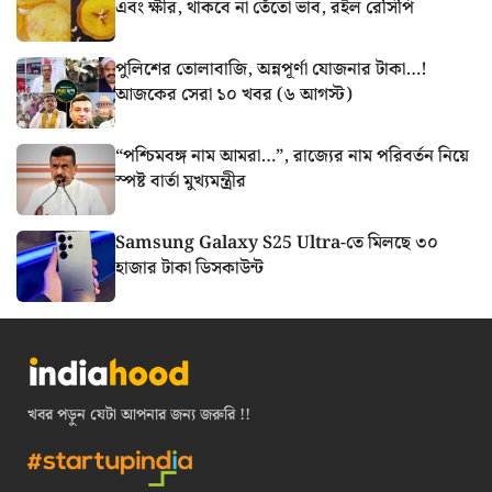
এবং ক্ষীর, থাকবে না তেঁতো ভাব, রইল রেসিপি
পুলিশের তোলাবাজি, অন্নপূর্ণা যোজনার টাকা…!
আজকের সেরা ১০ খবর (৬ আগস্ট)
“পশ্চিমবঙ্গ নাম আমরা…”, রাজ্যের নাম পরিবর্তন নিয়ে
স্পষ্ট বার্তা মুখ্যমন্ত্রীর
Samsung Galaxy S25 Ultra-তে মিলছে ৩০
হাজার টাকা ডিসকাউন্ট
খবর পড়ুন যেটা আপনার জন্য জরুরি !!