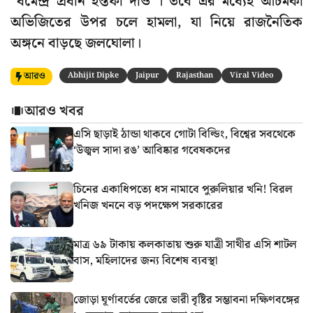
“ধর্মেন্দ্র প্রধান ইস্তফা দাও”। তবে এর মধ্যেই আচমকা
অভিজিতের উপর চলে হামলা, যা নিয়ে রাজনৈতিক
অঙ্গনে বাড়ছে জলঘোলা।
আরও
Abhijit Dipke
Jaipur
Rajasthan
Viral Video
আরও খবর
এসি ছাড়াই ঠান্ডা থাকবে গোটা বিল্ডিং, বিশ্বের সবথেকে
‘উজ্বল সাদা রঙ’ আবিষ্কার গবেষকদের
চিনের একাধিপত্যে ধস নামাবে পুরুলিয়ার খনি! বিরল
খনিজ খননে বড় পদক্ষেপ সরকারের
মাত্র ৬৯ টাকায় কলকাতায় শুরু যাত্রী সাথীর এসি শাটল
বাস, মহিলাদের জন্য বিশেষ ব্যবস্থা
জোড়া ঘূর্ণাবর্তের জেরে ভারী বৃষ্টির সম্ভাবনা দক্ষিণবঙ্গের