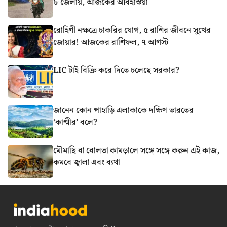
৮ জেলায়, আজকের আবহাওয়া
রোহিণী নক্ষত্রে চাকরির যোগ, ৫ রাশির জীবনে সুখের
জোয়ার! আজকের রাশিফল, ৭ আগস্ট
LIC টাই বিক্রি করে দিতে চলেছে সরকার?
জানেন কোন পাহাড়ি এলাকাকে দক্ষিণ ভারতের
‘কাশ্মীর’ বলে?
মৌমাছি বা বোলতা কামড়ালে সঙ্গে সঙ্গে করুন এই কাজ,
কমবে জ্বালা এবং ব্যথা