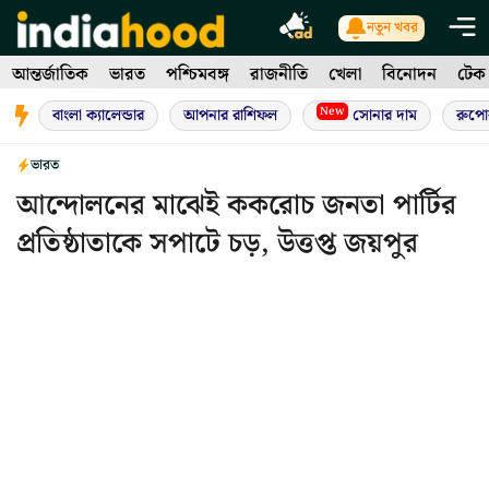
Skip
নতুন খবর
to
আন্তর্জাতিক
ভারত
পশ্চিমবঙ্গ
রাজনীতি
খেলা
বিনোদন
টেক
content
New
বাংলা ক্যালেন্ডার
আপনার রাশিফল
সোনার দাম
রুপো
ভারত
আন্দোলনের মাঝেই ককরোচ জনতা পার্টির
প্রতিষ্ঠাতাকে সপাটে চড়, উত্তপ্ত জয়পুর