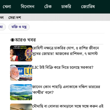
খেলা
বিনোদন
টেক
চাকরি
জ্যোতিষ
ফল
সেরা দশ
য়া
ভক্তি ও মন্ত্র
আরও খবর
রোহিণী নক্ষত্রে চাকরির যোগ, ৫ রাশির জীবনে
সুখের জোয়ার! আজকের রাশিফল, ৭ আগস্ট
LIC টাই বিক্রি করে দিতে চলেছে সরকার?
জানেন কোন পাহাড়ি এলাকাকে দক্ষিণ ভারতের
‘কাশ্মীর’ বলে?
মৌমাছি বা বোলতা কামড়ালে সঙ্গে সঙ্গে করুন এই