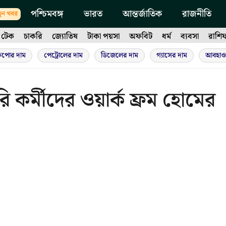
পশ্চিমবঙ্গ
ভারত
আন্তর্জাতিক
রাজনীতি
ুন খবর
টেক
চাকরি
জ্যোতিষ
টাকা পয়সা
অফবিট
ধর্ম
ব্যবসা
রাশি
ুপোর দাম
পেট্রোলের দাম
ডিজেলের দাম
গ্যাসের দাম
আবহাও
রি কর্মীদের ওয়ার্ক ফ্রম হোমের