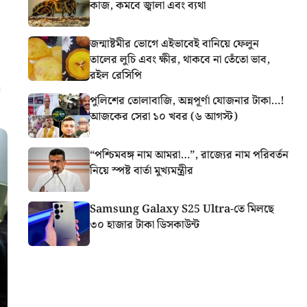
কাজ, কমবে জ্বালা এবং ব্যথা
জন্মাষ্টমীর ভোগে এইভাবেই বানিয়ে ফেলুন
তালের লুচি এবং ক্ষীর, থাকবে না তেঁতো ভাব,
রইল রেসিপি
পুলিশের তোলাবাজি, অন্নপূর্ণা যোজনার টাকা…!
আজকের সেরা ১০ খবর (৬ আগস্ট)
“পশ্চিমবঙ্গ নাম আমরা…”, রাজ্যের নাম পরিবর্তন
নিয়ে স্পষ্ট বার্তা মুখ্যমন্ত্রীর
Samsung Galaxy S25 Ultra-তে মিলছে
৩০ হাজার টাকা ডিসকাউন্ট