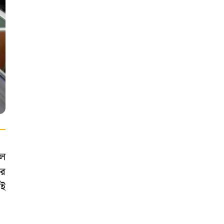
িল
আর
েই