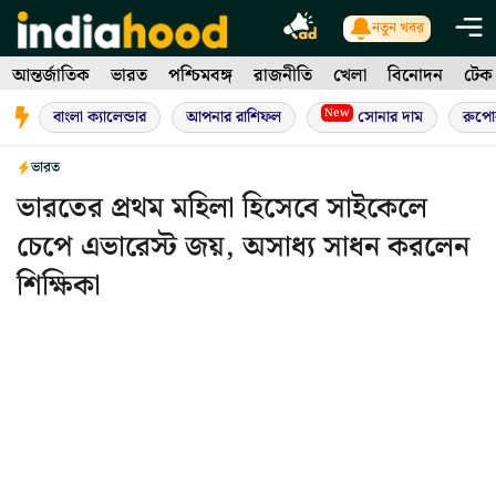
Skip
নতুন খবর
to
আন্তর্জাতিক
ভারত
পশ্চিমবঙ্গ
রাজনীতি
খেলা
বিনোদন
টেক
content
New
বাংলা ক্যালেন্ডার
আপনার রাশিফল
সোনার দাম
রুপো
ভারত
ভারতের প্রথম মহিলা হিসেবে সাইকেলে
চেপে এভারেস্ট জয়, অসাধ্য সাধন করলেন
শিক্ষিকা