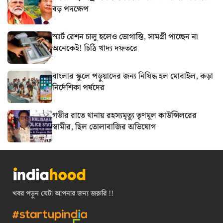
বড় পদক্ষেপ
স্মার্ট রেশন চালু হলেও ভোগান্তি, সামগ্রী পাচ্ছেন না
অনেকেই! চিঠি খাদ্য দফতরে
বাংলার স্কুলে পড়ুয়াদের জন্য নিষিদ্ধ হল মোবাইল, কড়া
নির্দেশিকা পর্ষদের
গভীর রাতে থানায় রহস্যমৃত্যু তৃণমূল কাউন্সিলরের
স্বামীর, ছিল তোলাবাজির অভিযোগ
খবর পড়ুন যেটা আপনার জন্য জরুরি !!