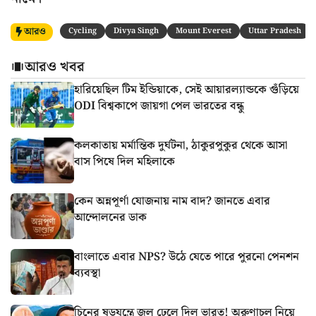
আরও
Cycling
Divya Singh
Mount Everest
Uttar Pradesh
আরও খবর
হারিয়েছিল টিম ইন্ডিয়াকে, সেই আয়ারল্যান্ডকে গুঁড়িয়ে
ODI বিশ্বকাপে জায়গা পেল ভারতের বন্ধু
কলকাতায় মর্মান্তিক দুর্ঘটনা, ঠাকুরপুকুর থেকে আসা
বাস পিষে দিল মহিলাকে
কেন অন্নপূর্ণা যোজনায় নাম বাদ? জানতে এবার
আন্দোলনের ডাক
বাংলাতে এবার NPS? উঠে যেতে পারে পুরনো পেনশন
ব্যবস্থা
চিনের ষড়যন্ত্রে জল ঢেলে দিল ভারত! অরুণাচল নিয়ে