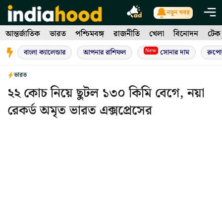
Skip
নতুন খবর
to
আন্তর্জাতিক
ভারত
পশ্চিমবঙ্গ
রাজনীতি
খেলা
বিনোদন
টেক
content
New
বাংলা ক্যালেন্ডার
আপনার রাশিফল
সোনার দাম
রুপো
ভারত
২২ কোচ নিয়ে ছুটল ১৩০ কিমি বেগে, নয়া
রেকর্ড অমৃত ভারত এক্সপ্রেসের