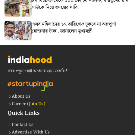
চপ বিক্রেতা থেকে ১০০ কোটির মালিক, বীরভূমের রাম
সাউকে নিয়ে তদন্তের দাবি
এসব মহিলাদের ১৭ তারিখেও ঢুকবে না অন্নপূর্ণা
যোজনার টাকা, জানালেন মুখ্যমন্ত্রী
খবর পড়ুন যেটা আপনার জন্য জরুরি !!
About Us
Career
(Join Us)
Quick Links
Contact Us
Advertise With Us