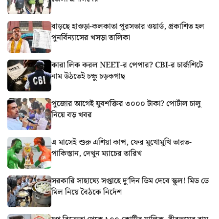
বাড়ছে হাওড়া-কলকাতা পুরসভার ওয়ার্ড, প্রকাশিত হল
পুনর্বিন্যাসের খসড়া তালিকা
কারা লিক করল NEET-র পেপার? CBI-র চার্জশিটে
নাম উঠতেই চক্ষু চড়কগাছ
পুজোর আগেই যুবশক্তির ৩০০০ টাকা? পোর্টাল চালু
নিয়ে বড় খবর
এ মাসেই শুরু এশিয়া কাপ, ফের মুখোমুখি ভারত-
পাকিস্তান, দেখুন ম্যাচের তারিখ
সরকারি সাহায্যে সপ্তাহে দু’দিন ডিম দেবে স্কুল! মিড ডে
মিল নিয়ে বৈঠকে নির্দেশ