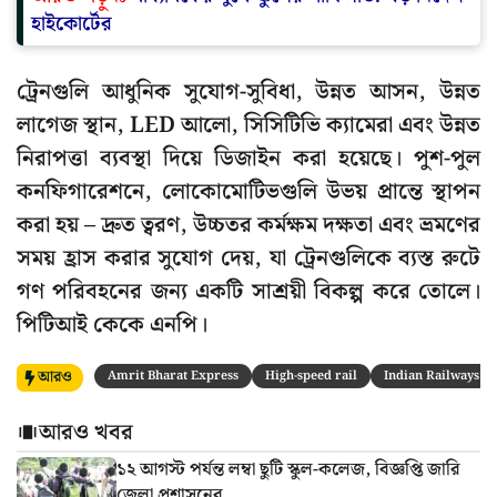
হাইকোর্টের
ট্রেনগুলি আধুনিক সুযোগ-সুবিধা, উন্নত আসন, উন্নত
লাগেজ স্থান, LED আলো, সিসিটিভি ক্যামেরা এবং উন্নত
নিরাপত্তা ব্যবস্থা দিয়ে ডিজাইন করা হয়েছে। পুশ-পুল
কনফিগারেশনে, লোকোমোটিভগুলি উভয় প্রান্তে স্থাপন
করা হয় – দ্রুত ত্বরণ, উচ্চতর কর্মক্ষম দক্ষতা এবং ভ্রমণের
সময় হ্রাস করার সুযোগ দেয়, যা ট্রেনগুলিকে ব্যস্ত রুটে
গণ পরিবহনের জন্য একটি সাশ্রয়ী বিকল্প করে তোলে।
পিটিআই কেকে এনপি।
আরও
Amrit Bharat Express
High-speed rail
Indian Railways
আরও খবর
১২ আগস্ট পর্যন্ত লম্বা ছুটি স্কুল-কলেজ, বিজ্ঞপ্তি জারি
জেলা প্রশাসনের