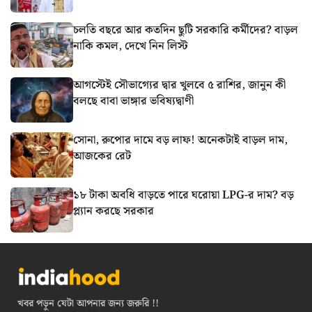
চলতি বছরে আর কতদিন ছুটি সরকারি কর্মীদের? বাড়ল
নাকি কমল, দেখে নিন লিস্ট
আগস্টেই সৌভাগ্যের দ্বার খুলবে ৫ রাশির, জানুন কী
বলছে বাবা ভাঙ্গার ভবিষ্যদ্বাণী
সোনা, রুপোর দামে বড় লাফ! অনেকটাই বাড়ল দাম,
আজকের রেট
১৮ টাকা অবধি বাড়তে পারে ঘরোয়া LPG-র দাম? বড়
প্ল্যান করছে সরকার
খবর পড়ুন যেটা আপনার জন্য জরুরি !!