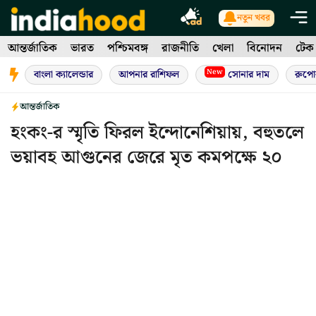
Skip
নতুন খবর
to
আন্তর্জাতিক
ভারত
পশ্চিমবঙ্গ
রাজনীতি
খেলা
বিনোদন
টেক
content
New
বাংলা ক্যালেন্ডার
আপনার রাশিফল
সোনার দাম
রুপো
আন্তর্জাতিক
হংকং-র স্মৃতি ফিরল ইন্দোনেশিয়ায়, বহুতলে
ভয়াবহ আগুনের জেরে মৃত কমপক্ষে ২০