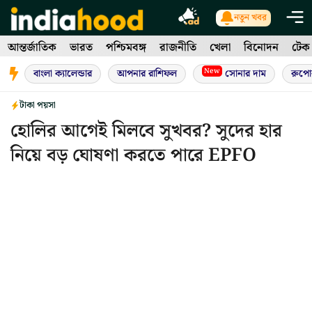
Skip
নতুন খবর
to
আন্তর্জাতিক
ভারত
পশ্চিমবঙ্গ
রাজনীতি
খেলা
বিনোদন
টেক
content
New
বাংলা ক্যালেন্ডার
আপনার রাশিফল
সোনার দাম
রুপো
টাকা পয়সা
হোলির আগেই মিলবে সুখবর? সুদের হার
নিয়ে বড় ঘোষণা করতে পারে EPFO