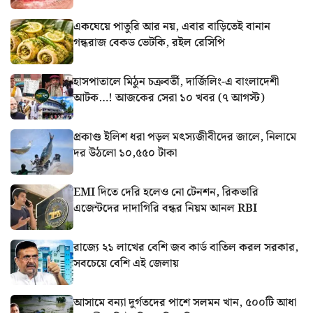
একঘেয়ে পাতুরি আর নয়, এবার বাড়িতেই বানান
গন্ধরাজ বেকড ভেটকি, রইল রেসিপি
হাসপাতালে মিঠুন চক্রবর্তী, দার্জিলিং-এ বাংলাদেশী
আটক…! আজকের সেরা ১০ খবর (৭ আগস্ট)
প্রকাণ্ড ইলিশ ধরা পড়ল মৎস্যজীবীদের জালে, নিলামে
দর উঠলো ১০,৫৫০ টাকা
EMI দিতে দেরি হলেও নো টেনশন, রিকভারি
এজেন্টদের দাদাগিরি বন্ধর নিয়ম আনল RBI
রাজ্যে ২১ লাখের বেশি জব কার্ড বাতিল করল সরকার,
সবচেয়ে বেশি এই জেলায়
আসামে বন্যা দুর্গতদের পাশে সলমন খান, ৫০০টি আধা