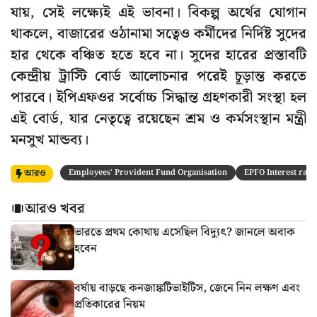
যায়, সেই লক্ষ্যেই এই ভাবনা। বিকল্প অর্থের যোগান
থাকলে, বাজারের ওঠানামা সত্বেও কর্মীদের নির্দিষ্ট সুদের
হার থেকে বঞ্চিত হতে হবে না। সুদের হারের প্রস্তাবটি
কেন্দ্রীয় ট্রাস্টি বোর্ড আলোচনার পরেই চূড়ান্ত করতে
পারবে। ইপিএফওর সর্বোচ্চ সিদ্ধান্ত গ্রহণকারী সংস্থা হল
এই বোর্ড, যার নেতৃত্বে রয়েছেন শ্রম ও কর্মসংস্থান মন্ত্রী
মনসুখ মান্ডব্য।
আরও
Employees' Provident Fund Organisation
EPFO Interest rate
আরও খবর
ভারতে প্রথম কোথায় এসেছিল বিদ্যুৎ? জানলে অবাক
হবেন
বর্ষায় বাড়ছে কনজাঙ্কটিভাইটিস, জেনে নিন লক্ষণ এবং
প্রতিকারের নিয়ম