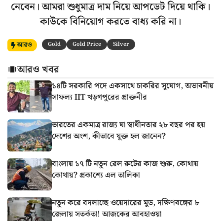
নেবেন। আমরা শুধুমাত্র দাম নিয়ে আপডেট দিয়ে থাকি।
কাউকে বিনিয়োগ করতে বাধ্য করি না।
আরও
Gold
Gold Price
Silver
আরও খবর
১৪টি সরকারি পদে একসাথে চাকরির সুযোগ, অভাবনীয়
সাফল্য IIT খড়গপুরের প্রাক্তনীর
ভারতের একমাত্র রাজ্য যা স্বাধীনতার ২৮ বছর পর হয়
দেশের অংশ, কীভাবে যুক্ত হল জানেন?
বাংলায় ১৭ টি নতুন রেল রুটের কাজ শুরু, কোথায়
কোথায়? প্রকাশ্যে এল তালিকা
নতুন করে বদলাচ্ছে ওয়েদারের মুড, দক্ষিণবঙ্গের ৮
জেলায় সতর্কতা! আজকের আবহাওয়া