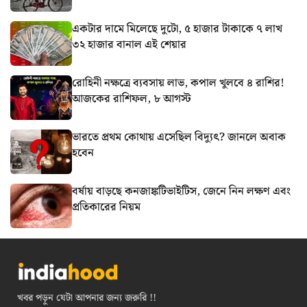
একটার দামে মিলেছে দুটো, ৫ হাজার টাকাকে ৭ লাখ
৩২ হাজার বানাল এই শেয়ার
রোহিনী নক্ষত্রে ব্যবসায় লাভ, কপাল খুলবে ৪ রাশির!
আজকের রাশিফল, ৮ আগস্ট
ভারতে প্রথম কোথায় এসেছিল বিদ্যুৎ? জানলে অবাক
হবেন
বর্ষায় বাড়ছে কনজাঙ্কটিভাইটিস, জেনে নিন লক্ষণ এবং
প্রতিকারের নিয়ম
খবর পড়ুন যেটা আপনার জন্য জরুরি !!