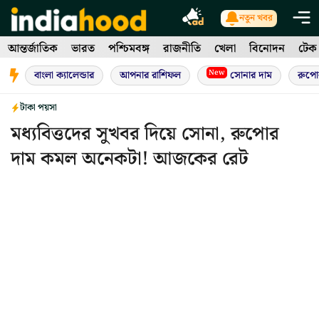
Skip
নতুন খবর
to
আন্তর্জাতিক
ভারত
পশ্চিমবঙ্গ
রাজনীতি
খেলা
বিনোদন
টেক
content
New
বাংলা ক্যালেন্ডার
আপনার রাশিফল
সোনার দাম
রুপো
টাকা পয়সা
মধ্যবিত্তদের সুখবর দিয়ে সোনা, রুপোর
দাম কমল অনেকটা! আজকের রেট