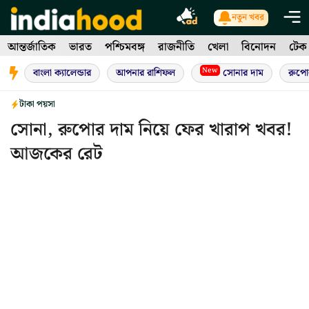
Skip
নতুন খবর
to
আন্তর্জাতিক
ভারত
পশ্চিমবঙ্গ
রাজনীতি
খেলা
বিনোদন
টেক
content
New
বাংলা ক্যালেন্ডার
আপনার রাশিফল
সোনার দাম
রুপো
টাকা পয়সা
সোনা, রুপোর দাম নিয়ে ফের খারাপ খবর!
আজকের রেট