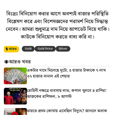
বিঃদ্রঃ বিনিয়োগ করার আগে অবশ্যই বাজার পরিস্থিতি
বিশ্লেষণ করে এবং বিশেষজ্ঞদের পরামর্শ নিয়ে সিদ্ধান্ত
নেবেন। আমরা শুধুমাত্র দাম নিয়ে আপডেট দিয়ে থাকি।
কাউকে বিনিয়োগ করতে বাধ্য করি না।
আরও
Gold
Gold Price
Silver
আরও খবর
একটার দামে মিলেছে দুটো, ৫ হাজার টাকাকে ৭ লাখ
৩২ হাজার বানাল এই শেয়ার
রোহিনী নক্ষত্রে ব্যবসায় লাভ, কপাল খুলবে ৪ রাশির!
আজকের রাশিফল, ৮ আগস্ট
ভারতে প্রথম কোথায় এসেছিল বিদ্যুৎ? জানলে অবাক