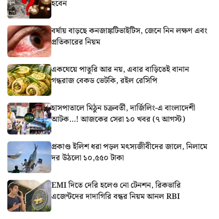
হবেন
বর্ষায় বাড়ছে কনজাঙ্কটিভাইটিস, জেনে নিন লক্ষণ এবং
প্রতিকারের নিয়ম
একঘেয়ে পাতুরি আর নয়, এবার বাড়িতেই বানান
গন্ধরাজ বেকড ভেটকি, রইল রেসিপি
হাসপাতালে মিঠুন চক্রবর্তী, দার্জিলিং-এ বাংলাদেশী
আটক…! আজকের সেরা ১০ খবর (৭ আগস্ট)
প্রকাণ্ড ইলিশ ধরা পড়ল মৎস্যজীবীদের জালে, নিলামে
দর উঠলো ১০,৫৫০ টাকা
EMI দিতে দেরি হলেও নো টেনশন, রিকভারি
এজেন্টদের দাদাগিরি বন্ধর নিয়ম আনল RBI