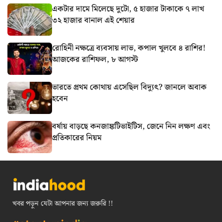
একটার দামে মিলেছে দুটো, ৫ হাজার টাকাকে ৭ লাখ
৩২ হাজার বানাল এই শেয়ার
রোহিনী নক্ষত্রে ব্যবসায় লাভ, কপাল খুলবে ৪ রাশির!
আজকের রাশিফল, ৮ আগস্ট
ভারতে প্রথম কোথায় এসেছিল বিদ্যুৎ? জানলে অবাক
হবেন
বর্ষায় বাড়ছে কনজাঙ্কটিভাইটিস, জেনে নিন লক্ষণ এবং
প্রতিকারের নিয়ম
খবর পড়ুন যেটা আপনার জন্য জরুরি !!