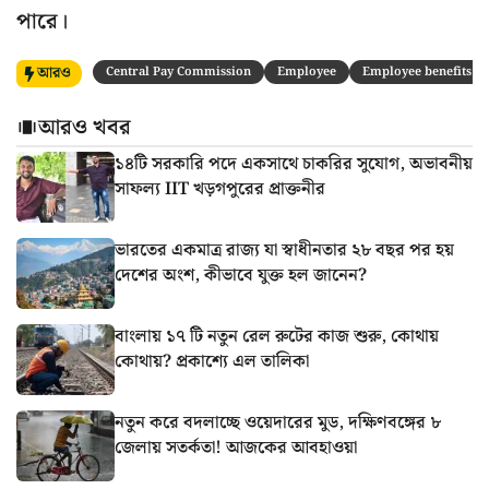
পারে।
আরও
Central Pay Commission
Employee
Employee benefits
আরও খবর
১৪টি সরকারি পদে একসাথে চাকরির সুযোগ, অভাবনীয়
সাফল্য IIT খড়গপুরের প্রাক্তনীর
ভারতের একমাত্র রাজ্য যা স্বাধীনতার ২৮ বছর পর হয়
দেশের অংশ, কীভাবে যুক্ত হল জানেন?
বাংলায় ১৭ টি নতুন রেল রুটের কাজ শুরু, কোথায়
কোথায়? প্রকাশ্যে এল তালিকা
নতুন করে বদলাচ্ছে ওয়েদারের মুড, দক্ষিণবঙ্গের ৮
জেলায় সতর্কতা! আজকের আবহাওয়া