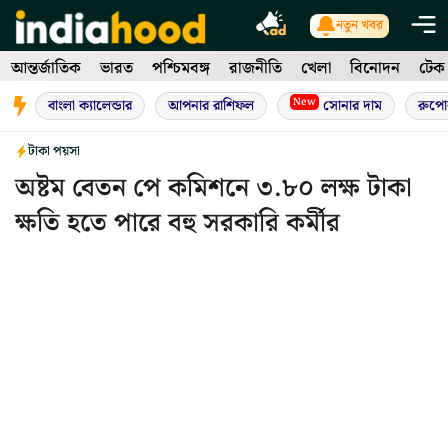
Skip
নতুন খবর
to
আন্তর্জাতিক
ভারত
পশ্চিমবঙ্গ
রাজনীতি
খেলা
বিনোদন
টেক
content
New
বাংলা ক্যালেন্ডার
আপনার রাশিফল
সোনার দাম
রুপো
টাকা পয়সা
অষ্টম বেতন পে কমিশনে ৩.৮০ লক্ষ টাকা
ক্ষতি হতে পারে বহু সরকারি কর্মীর