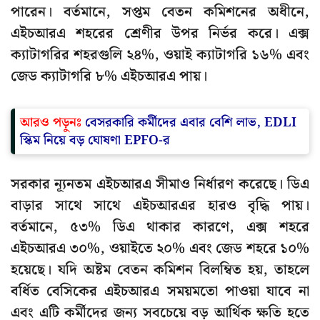
পারেন। বর্তমানে, সপ্তম বেতন কমিশনের অধীনে,
এইচআরএ শহরের শ্রেণীর উপর নির্ভর করে। এক্স
ক্যাটাগরির শহরগুলি ২৪%, ওয়াই ক্যাটাগরি ১৬% এবং
জেড ক্যাটাগরি ৮% এইচআরএ পায়।
আরও পড়ুনঃ
বেসরকারি কর্মীদের এবার বেশি লাভ, EDLI
স্কিম নিয়ে বড় ঘোষণা EPFO-র
সরকার ন্যূনতম এইচআরএ সীমাও নির্ধারণ করেছে। ডিএ
বাড়ার সাথে সাথে এইচআরএর হারও বৃদ্ধি পায়।
বর্তমানে, ৫৩% ডিএ থাকার কারণে, এক্স শহরে
এইচআরএ ৩০%, ওয়াইতে ২০% এবং জেড শহরে ১০%
হয়েছে। যদি অষ্টম বেতন কমিশন বিলম্বিত হয়, তাহলে
বর্ধিত বেসিকের এইচআরএ সময়মতো পাওয়া যাবে না
এবং এটি কর্মীদের জন্য সবচেয়ে বড় আর্থিক ক্ষতি হতে