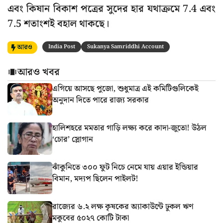
এবং কিষান বিকাশ পত্রের সুদের হার যথাক্রমে 7.4 এবং
7.5 শতাংশই বহাল থাকছে।
আরও
India Post
Sukanya Samriddhi Account
আরও খবর
এগিয়ে আসছে পুজো, শুধুমাত্র এই কমিটিগুলিকেই
অনুদান দিতে পারে রাজ্য সরকার
হালিশহরে মমতার গাড়ি লক্ষ্য করে কাদা-জুতো! উঠল
‘চোর’ স্লোগান
ঝাঁকুনিতে ৩০০ ফুট নিচে নেমে যায় এয়ার ইন্ডিয়ার
বিমান, মদ্যপ ছিলেন পাইলট!
রাজ্যের ৬.২ লক্ষ কৃষকের অ্যাকাউন্টে ঢুকল ঋণ
মকুবের ৫০২৭ কোটি টাকা