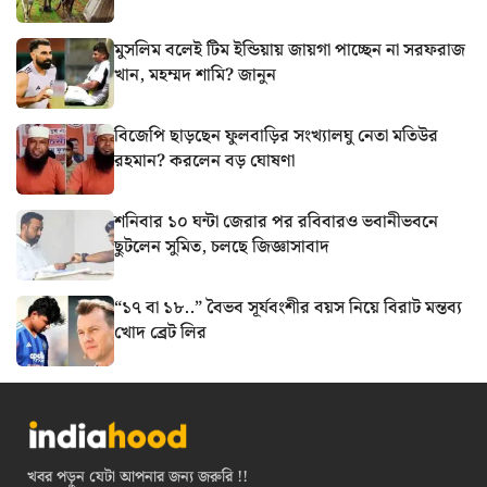
মুসলিম বলেই টিম ইন্ডিয়ায় জায়গা পাচ্ছেন না সরফরাজ
খান, মহম্মদ শামি? জানুন
বিজেপি ছাড়ছেন ফুলবাড়ির সংখ্যালঘু নেতা মতিউর
রহমান? করলেন বড় ঘোষণা
শনিবার ১০ ঘন্টা জেরার পর রবিবারও ভবানীভবনে
ছুটলেন সুমিত, চলছে জিজ্ঞাসাবাদ
“১৭ বা ১৮..” বৈভব সূর্যবংশীর বয়স নিয়ে বিরাট মন্তব্য
খোদ ব্রেট লির
খবর পড়ুন যেটা আপনার জন্য জরুরি !!