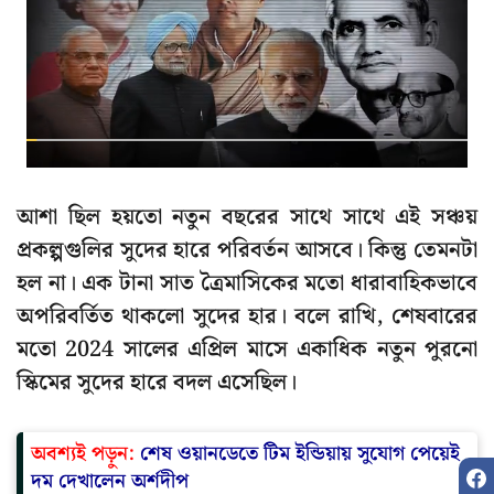
আশা ছিল হয়তো নতুন বছরের সাথে সাথে এই সঞ্চয়
প্রকল্পগুলির সুদের হারে পরিবর্তন আসবে। কিন্তু তেমনটা
হল না। এক টানা সাত ত্রৈমাসিকের মতো ধারাবাহিকভাবে
অপরিবর্তিত থাকলো সুদের হার। বলে রাখি, শেষবারের
মতো 2024 সালের এপ্রিল মাসে একাধিক নতুন পুরনো
স্কিমের সুদের হারে বদল এসেছিল।
অবশ্যই পড়ুন:
শেষ ওয়ানডেতে টিম ইন্ডিয়ায় সুযোগ পেয়েই
দম দেখালেন অর্শদীপ