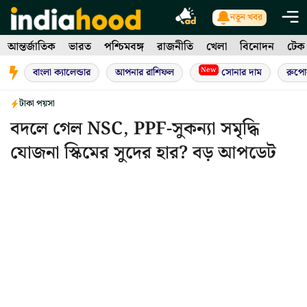
Skip
নতুন খবর
to
আন্তর্জাতিক
ভারত
পশ্চিমবঙ্গ
রাজনীতি
খেলা
বিনোদন
টেক
content
New
বাংলা ক্যালেন্ডার
আপনার রাশিফল
সোনার দাম
রুপো
টাকা পয়সা
বদলে গেল NSC, PPF-সুকন্যা সমৃদ্ধি
যোজনা স্কিমের সুদের হার? বড় আপডেট