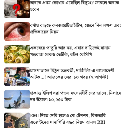
ভারতে প্রথম কোথায় এসেছিল বিদ্যুৎ? জানলে অবাক
হবেন
বর্ষায় বাড়ছে কনজাঙ্কটিভাইটিস, জেনে নিন লক্ষণ এবং
প্রতিকারের নিয়ম
একঘেয়ে পাতুরি আর নয়, এবার বাড়িতেই বানান
গন্ধরাজ বেকড ভেটকি, রইল রেসিপি
হাসপাতালে মিঠুন চক্রবর্তী, দার্জিলিং-এ বাংলাদেশী
আটক…! আজকের সেরা ১০ খবর (৭ আগস্ট)
প্রকাণ্ড ইলিশ ধরা পড়ল মৎস্যজীবীদের জালে, নিলামে
দর উঠলো ১০,৫৫০ টাকা
EMI দিতে দেরি হলেও নো টেনশন, রিকভারি
এজেন্টদের দাদাগিরি বন্ধর নিয়ম আনল RBI