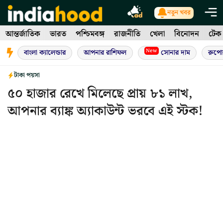
Skip
নতুন খবর
to
আন্তর্জাতিক
ভারত
পশ্চিমবঙ্গ
রাজনীতি
খেলা
বিনোদন
টেক
content
New
বাংলা ক্যালেন্ডার
আপনার রাশিফল
সোনার দাম
রুপো
টাকা পয়সা
৫০ হাজার রেখে মিলেছে প্রায় ৮১ লাখ,
আপনার ব্যাঙ্ক অ্যাকাউন্ট ভরবে এই স্টক!