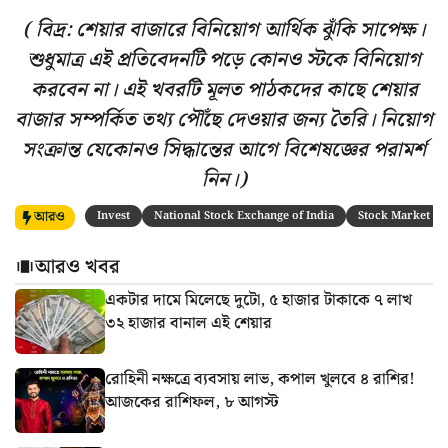
( বিদ্র: শেয়ার বাজারে বিনিয়োগ আর্থিক ঝুঁকি সাপেক্ষ।
শুধুমাত্র এই প্রতিবেদনটি পড়ে কোনও স্টকে বিনিয়োগ
করবেন না। এই খবরটি মূলত পাঠকদের কাছে শেয়ার
বাজার সম্পর্কিত তথ্য পৌঁছে দেওয়ার জন্য তৈরি। নিয়োগ
সংক্রান্ত যেকোনও সিদ্ধান্তের আগে বিশেষজ্ঞের পরামর্শ
নিন।)
আরও
Invest
National Stock Exchange of India
Stock Market
আরও খবর
একটার দামে মিলেছে দুটো, ৫ হাজার টাকাকে ৭ লাখ
৩২ হাজার বানাল এই শেয়ার
রোহিনী নক্ষত্রে ব্যবসায় লাভ, কপাল খুলবে ৪ রাশির!
আজকের রাশিফল, ৮ আগস্ট