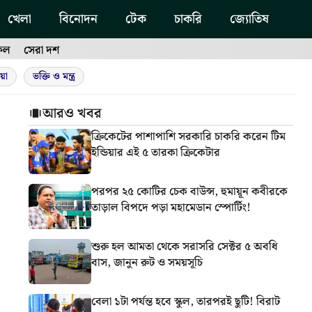
খেলা
বিনোদন
টেক
চাকরি
জ্যোতিষ
ফল
সেরা দশ
য়া
ভক্তি ও মন্ত্র
আরও খবর
ক্রিকেটের পাশাপাশি সরকারি চাকরি করেন টিম
ইন্ডিয়ার এই ৫ তারকা ক্রিকেটার
পরপর ২৫ কোটির চেক বাউন্স, হুমায়ূন কবীরকে
তাড়াল বিপদে পড়া মহামেডান স্পোর্টিং!
শুরু হল আমতা থেকে সরাসরি সেক্টর ৫ অবধি
বাস, জানুন রুট ও সময়সূচি
বেলা ১টা পর্যন্ত হবে স্কুল, তারপরই ছুটি! বিরাট