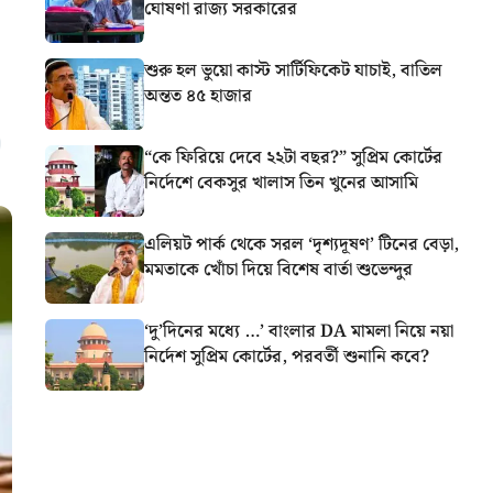
ঘোষণা রাজ্য সরকারের
শুরু হল ভুয়ো কাস্ট সার্টিফিকেট যাচাই, বাতিল
অন্তত ৪৫ হাজার
“কে ফিরিয়ে দেবে ২২টা বছর?” সুপ্রিম কোর্টের
নির্দেশে বেকসুর খালাস তিন খুনের আসামি
এলিয়ট পার্ক থেকে সরল ‘দৃশ্যদূষণ’ টিনের বেড়া,
মমতাকে খোঁচা দিয়ে বিশেষ বার্তা শুভেন্দুর
‘দু’দিনের মধ্যে …’ বাংলার DA মামলা নিয়ে নয়া
নির্দেশ সুপ্রিম কোর্টের, পরবর্তী শুনানি কবে?