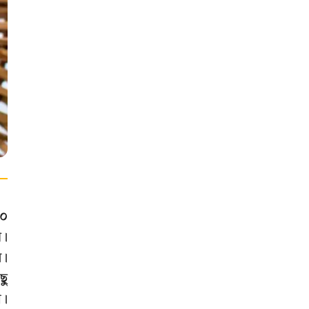
১০
ন।
ম।
ছু
ে।