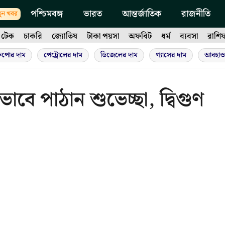
পশ্চিমবঙ্গ
ভারত
আন্তর্জাতিক
রাজনীতি
ুন খবর
টেক
চাকরি
জ্যোতিষ
টাকা পয়সা
অফবিট
ধর্ম
ব্যবসা
রাশি
ুপোর দাম
পেট্রোলের দাম
ডিজেলের দাম
গ্যাসের দাম
আবহাও
াবে পাঠান শুভেচ্ছা, দ্বিগুণ