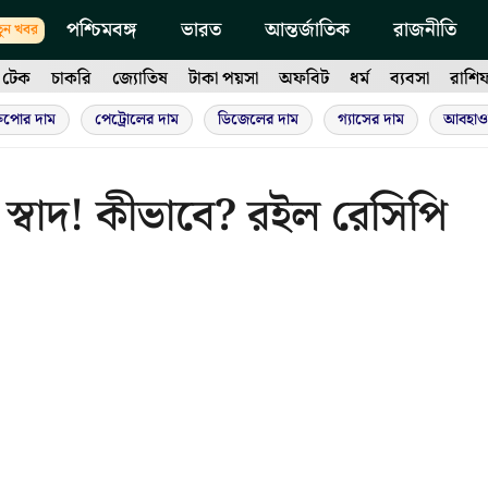
পশ্চিমবঙ্গ
ভারত
আন্তর্জাতিক
রাজনীতি
ুন খবর
টেক
চাকরি
জ্যোতিষ
টাকা পয়সা
অফবিট
ধর্ম
ব্যবসা
রাশি
ুপোর দাম
পেট্রোলের দাম
ডিজেলের দাম
গ্যাসের দাম
আবহাও
স্বাদ! কীভাবে? রইল রেসিপি