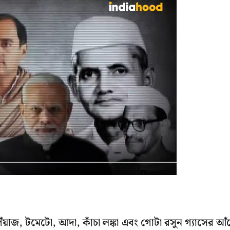
েঁয়াজ, টমেটো, আদা, কাঁচা লঙ্কা এবং গোটা রসুন গ্যাসের আঁ