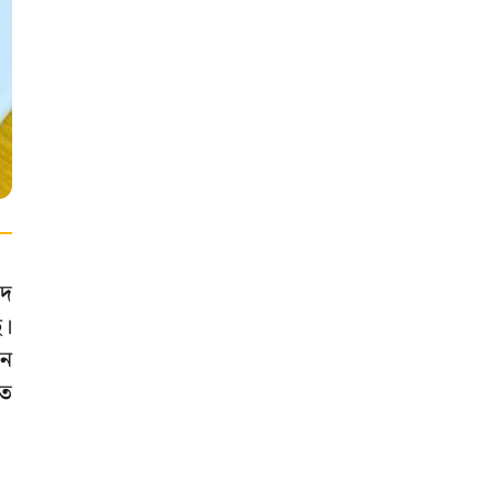
াদ
ে।
েন
তে