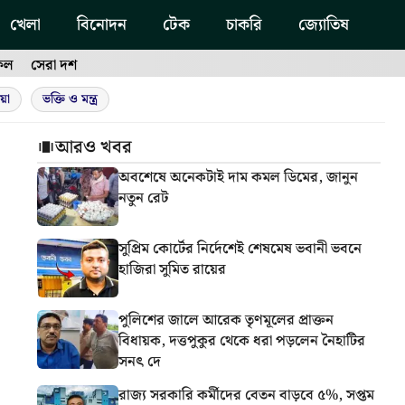
খেলা
বিনোদন
টেক
চাকরি
জ্যোতিষ
ফল
সেরা দশ
য়া
ভক্তি ও মন্ত্র
আরও খবর
অবশেষে অনেকটাই দাম কমল ডিমের, জানুন
নতুন রেট
সুপ্রিম কোর্টের নির্দেশেই শেষমেষ ভবানী ভবনে
হাজিরা সুমিত রায়ের
পুলিশের জালে আরেক তৃণমূলের প্রাক্তন
বিধায়ক, দত্তপুকুর থেকে ধরা পড়লেন নৈহাটির
সনৎ দে
রাজ্য সরকারি কর্মীদের বেতন বাড়বে ৫%, সপ্তম