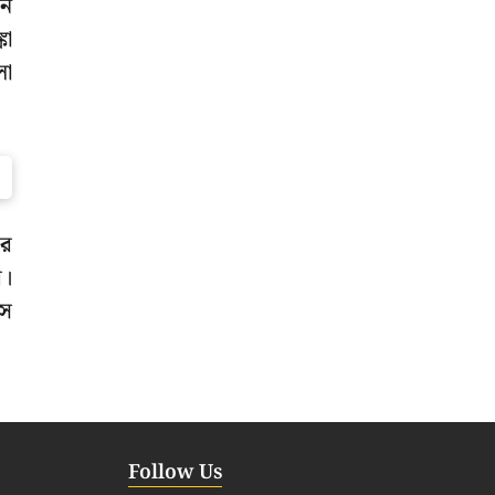
িন
কা
লো
ার
ে।
ংস
Follow Us