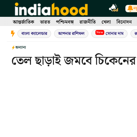
Skip
নত
to
content
আন্তর্জাতিক
ভারত
পশ্চিমবঙ্গ
রাজনীতি
খেলা
বিনোদন
New
বাংলা ক্যালেন্ডার
আপনার রাশিফল
সোনার দাম
র
অন্যান্য
তেল ছাড়াই জমবে চিকেনের 