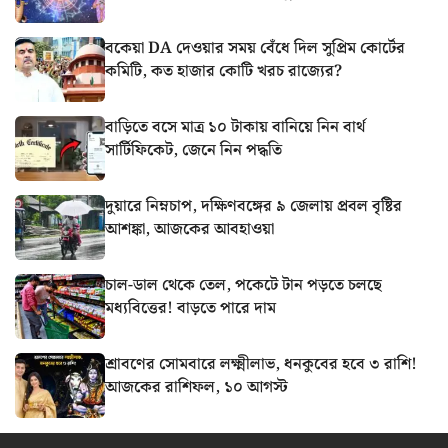
বকেয়া DA দেওয়ার সময় বেঁধে দিল সুপ্রিম কোর্টের
কমিটি, কত হাজার কোটি খরচ রাজ্যের?
বাড়িতে বসে মাত্র ১০ টাকায় বানিয়ে নিন বার্থ
সার্টিফিকেট, জেনে নিন পদ্ধতি
দুয়ারে নিম্নচাপ, দক্ষিণবঙ্গের ৯ জেলায় প্রবল বৃষ্টির
আশঙ্কা, আজকের আবহাওয়া
চাল-ডাল থেকে তেল, পকেটে টান পড়তে চলছে
মধ্যবিত্তের! বাড়তে পারে দাম
শ্রাবণের সোমবারে লক্ষ্মীলাভ, ধনকুবের হবে ৩ রাশি!
আজকের রাশিফল, ১০ আগস্ট