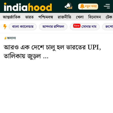
Skip
নতুন খবর
to
আন্তর্জাতিক
ভারত
পশ্চিমবঙ্গ
রাজনীতি
খেলা
বিনোদন
টেক
content
New
বাংলা ক্যালেন্ডার
আপনার রাশিফল
সোনার দাম
রুপো
অন্যান্য
আরও এক দেশে চালু হল ভারতের UPI,
তালিকায় জুড়ল …