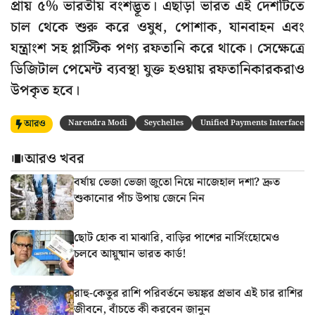
প্রায় ৫% ভারতীয় বংশদ্ভূত। এছাড়া ভারত এই দেশটিতে
চাল থেকে শুরু করে ওষুধ, পোশাক, যানবাহন এবং
যন্ত্রাংশ সহ প্লাস্টিক পণ্য রফতানি করে থাকে। সেক্ষেত্রে
ডিজিটাল পেমেন্ট ব্যবস্থা যুক্ত হওয়ায় রফতানিকারকরাও
উপকৃত হবে।
আরও
Narendra Modi
Seychelles
Unified Payments Interface
আরও খবর
বর্ষায় ভেজা ভেজা জুতো নিয়ে নাজেহাল দশা? দ্রুত
শুকানোর পাঁচ উপায় জেনে নিন
ছোট হোক বা মাঝারি, বাড়ির পাশের নার্সিংহোমেও
চলবে আয়ুষ্মান ভারত কার্ড!
রাহু-কেতুর রাশি পরিবর্তনে ভয়ঙ্কর প্রভাব এই চার রাশির
জীবনে, বাঁচতে কী করবেন জানুন