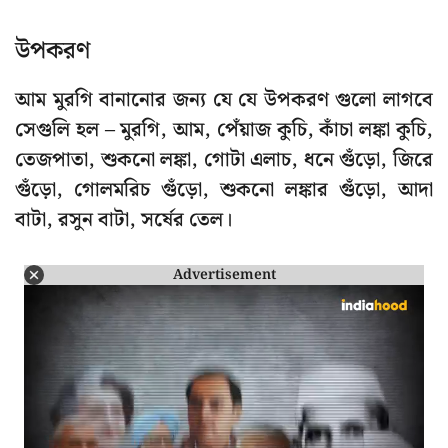
উপকরণ
আম মুরগি বানানোর জন্য যে যে উপকরণ গুলো লাগবে
সেগুলি হল – মুরগি, আম, পেঁয়াজ কুচি, কাঁচা লঙ্কা কুচি,
তেজপাতা, শুকনো লঙ্কা, গোটা এলাচ, ধনে গুঁড়ো, জিরে
গুঁড়ো, গোলমরিচ গুঁড়ো, শুকনো লঙ্কার গুঁড়ো, আদা
বাটা, রসুন বাটা, সর্ষের তেল।
Advertisement