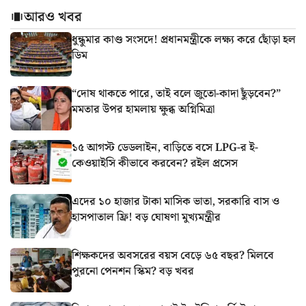
আরও খবর
ধুন্ধুমার কাণ্ড সংসদে! প্রধানমন্ত্রীকে লক্ষ্য করে ছোঁড়া হল
ডিম
“দোষ থাকতে পারে, তাই বলে জুতো-কাদা ছুঁড়বেন?”
মমতার উপর হামলায় ক্ষুব্ধ অগ্নিমিত্রা
১৫ আগস্ট ডেডলাইন, বাড়িতে বসে LPG-র ই-
কেওয়াইসি কীভাবে করবেন? রইল প্রসেস
এদের ১০ হাজার টাকা মাসিক ভাতা, সরকারি বাস ও
হাসপাতাল ফ্রি! বড় ঘোষণা মুখ্যমন্ত্রীর
শিক্ষকদের অবসরের বয়স বেড়ে ৬৫ বছর? মিলবে
পুরনো পেনশন স্কিম? বড় খবর