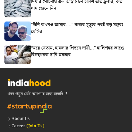
দিঘার মোহনায় এল আড়াই টন ইলিশ ভর্তি ট্রলার, কত
দাম জেনে নিন
“উনি কখনও আমার….” বাবার মৃত্যুর পরই বড় মন্তব্য
মেসির
“মরে যেতাম, হামলার পিছনে দায়ী…” হালিশহর কাণ্ডে
বিস্ফোরক দাবি মমতার
খবর পড়ুন যেটা আপনার জন্য জরুরি !!
About Us
Career
(Join Us)