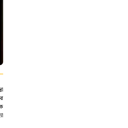
তা
ের
়ক
যা