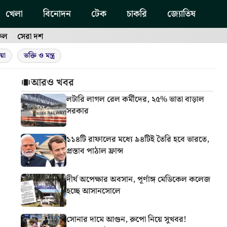
খেলা
বিনোদন
টেক
চাকরি
জ্যোতিষ
ফল
সেরা দশ
য়া
ভক্তি ও মন্ত্র
আরও খবর
লটারি লাগল রেল কর্মীদের, ২৫% ভাতা বাড়াল
সরকার
১১৪টি রাফালের মধ্যে ৯৪টিই তৈরি হবে ভারতে,
প্রস্তাব পাঠাল ফ্রান্স
দীর্ঘ অপেক্ষার অবসান, পূর্ণাঙ্গ মেডিকেল কলেজ
হচ্ছে আসানসোলে
সোনার দামে আগুন, রুপো নিয়ে সুখবর!