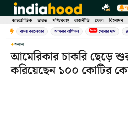
Skip
নত
to
content
আন্তর্জাতিক
ভারত
পশ্চিমবঙ্গ
রাজনীতি
খেলা
বিনোদন
New
বাংলা ক্যালেন্ডার
আপনার রাশিফল
সোনার দাম
র
অন্যান্য
আমেরিকার চাকরি ছেড়ে শুরু
করিয়েছেন ১০০ কোটির কোম