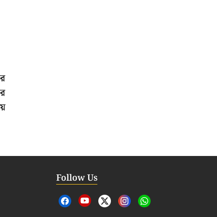
ের
রে
য়
Follow Us