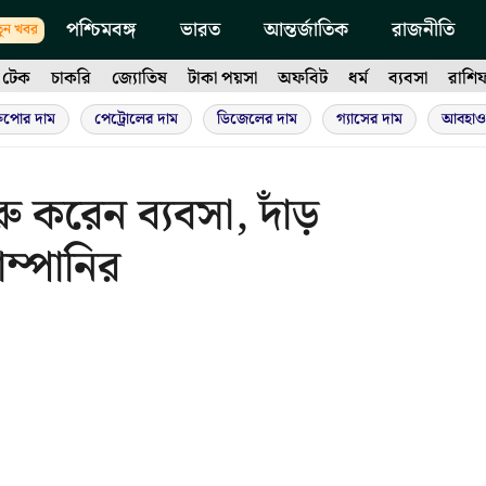
পশ্চিমবঙ্গ
ভারত
আন্তর্জাতিক
রাজনীতি
ুন খবর
টেক
চাকরি
জ্যোতিষ
টাকা পয়সা
অফবিট
ধর্ম
ব্যবসা
রাশি
ুপোর দাম
পেট্রোলের দাম
ডিজেলের দাম
গ্যাসের দাম
আবহাও
 করেন ব্যবসা, দাঁড়
্পানির