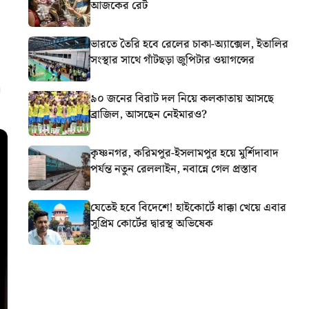
আজকের রেট
ভারতে তৈরি হবে রেলের চাকা-অ্যাক্সেল, ইতালির
সংস্থার সাথে গাঁটছড়া জুপিটার ওয়াগন্সের
৯০ জনের বিরাট দল নিয়ে কলকাতায় আসছে
ব্রাজিল, আসছেন নেইমারও?
কৃষ্ণনগর, করিমপুর-ইসলামপুর হয়ে মুর্শিদাবাদ
পর্যন্ত নতুন রেললাইন, নবান্নে গেল প্রস্তাব
যেতেই হবে বিদেশে! হাইকোর্টে ধাক্কা খেয়ে এবার
সুপ্রিম কোর্টের দ্বারস্থ অভিষেক