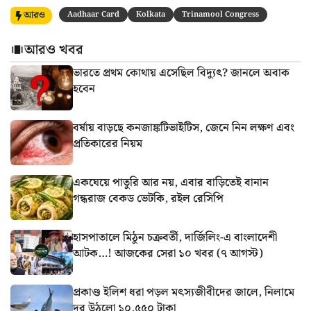
আরও
Aadhaar Card
Kolkata
Trinamool Congress
আরও খবর
ভারতে প্রথম কোথায় এসেছিল বিদ্যুৎ? জানলে অবাক
হবেন
বর্ষায় বাড়ছে কনজাঙ্কটিভাইটিস, জেনে নিন লক্ষণ এবং
প্রতিকারের নিয়ম
একঘেয়ে পাতুরি আর নয়, এবার বাড়িতেই বানান
গন্ধরাজ বেকড ভেটকি, রইল রেসিপি
হাসপাতালে মিঠুন চক্রবর্তী, দার্জিলিং-এ বাংলাদেশী
আটক…! আজকের সেরা ১০ খবর (৭ আগস্ট)
প্রকাণ্ড ইলিশ ধরা পড়ল মৎস্যজীবীদের জালে, নিলামে
দর উঠলো ১০,৫৫০ টাকা