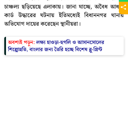
চাঞ্চল্য ছড়িয়েছে এলাকায়। জানা যাচ্ছে, অবৈধ আধার
কার্ড উদ্ধারের ঘটনায় ইতিমধ্যেই বিধাননগর থানায়
অভিযোগ দায়ের করেছেন স্থানীয়রা।
অবশ্যই পড়ুন:
লক্ষ্য হাওড়া-হুগলি ও আসানসোলের
শিল্পোন্নতি, বাংলার জন্য তৈরি হচ্ছে বিশেষ ব্লু-প্রিন্ট