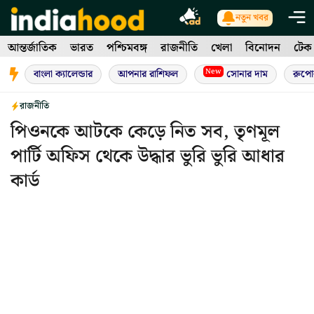
Skip
নতুন খবর
to
আন্তর্জাতিক
ভারত
পশ্চিমবঙ্গ
রাজনীতি
খেলা
বিনোদন
টেক
content
New
বাংলা ক্যালেন্ডার
আপনার রাশিফল
সোনার দাম
রুপো
রাজনীতি
পিওনকে আটকে কেড়ে নিত সব, তৃণমূল
পার্টি অফিস থেকে উদ্ধার ভুরি ভুরি আধার
কার্ড