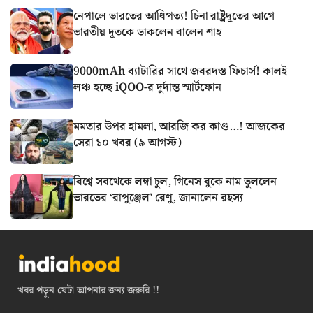
নেপালে ভারতের আধিপত্য! চিনা রাষ্ট্রদূতের আগে
ভারতীয় দূতকে ডাকলেন বালেন শাহ
9000mAh ব্যাটারির সাথে জবরদস্ত ফিচার্স! কালই
লঞ্চ হচ্ছে iQOO-র দুর্দান্ত স্মার্টফোন
মমতার উপর হামলা, আরজি কর কাণ্ড…! আজকের
সেরা ১০ খবর (৯ আগস্ট)
বিশ্বে সবথেকে লম্বা চুল, গিনেস বুকে নাম তুললেন
ভারতের ‘রাপুঞ্জেল’ রেণু, জানালেন রহস্য
খবর পড়ুন যেটা আপনার জন্য জরুরি !!