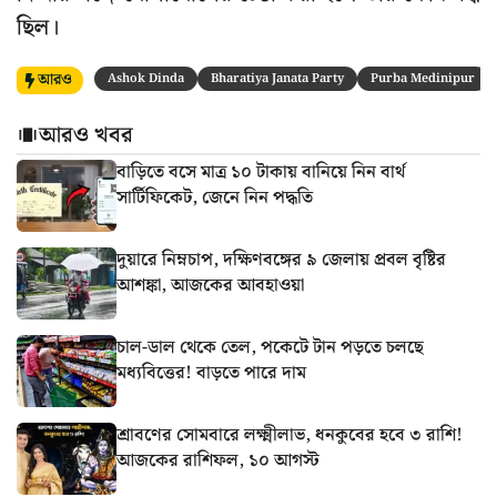
ছিল।
আরও
Ashok Dinda
Bharatiya Janata Party
Purba Medinipur
আরও খবর
বাড়িতে বসে মাত্র ১০ টাকায় বানিয়ে নিন বার্থ
সার্টিফিকেট, জেনে নিন পদ্ধতি
দুয়ারে নিম্নচাপ, দক্ষিণবঙ্গের ৯ জেলায় প্রবল বৃষ্টির
আশঙ্কা, আজকের আবহাওয়া
চাল-ডাল থেকে তেল, পকেটে টান পড়তে চলছে
মধ্যবিত্তের! বাড়তে পারে দাম
শ্রাবণের সোমবারে লক্ষ্মীলাভ, ধনকুবের হবে ৩ রাশি!
আজকের রাশিফল, ১০ আগস্ট