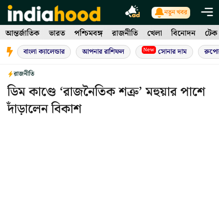
Skip
নতুন খবর
to
আন্তর্জাতিক
ভারত
পশ্চিমবঙ্গ
রাজনীতি
খেলা
বিনোদন
টেক
content
New
বাংলা ক্যালেন্ডার
আপনার রাশিফল
সোনার দাম
রুপো
রাজনীতি
ডিম কাণ্ডে ‘রাজনৈতিক শত্রু’ মহুয়ার পাশে
দাঁড়ালেন বিকাশ