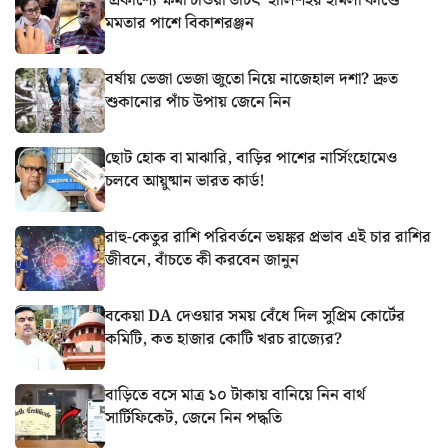
‘প্রকাশ্যে ক্ষমা চাওয়া উচিৎ’ হালিশহর হামলা কাণ্ডে
মমতার পাশে বিকাশরঞ্জন
বর্ষায় ভেজা ভেজা জুতো নিয়ে নাজেহাল দশা? দ্রুত
শুকানোর পাঁচ উপায় জেনে নিন
ছোট হোক বা মাঝারি, বাড়ির পাশের নার্সিংহোমেও
চলবে আয়ুষ্মান ভারত কার্ড!
রাহু-কেতুর রাশি পরিবর্তনে ভয়ঙ্কর প্রভাব এই চার রাশির
জীবনে, বাঁচতে কী করবেন জানুন
বকেয়া DA দেওয়ার সময় বেঁধে দিল সুপ্রিম কোর্টের
কমিটি, কত হাজার কোটি খরচ রাজ্যের?
বাড়িতে বসে মাত্র ১০ টাকায় বানিয়ে নিন বার্থ
সার্টিফিকেট, জেনে নিন পদ্ধতি