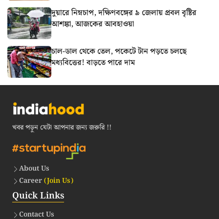
দুয়ারে নিম্নচাপ, দক্ষিণবঙ্গের ৯ জেলায় প্রবল বৃষ্টির
আশঙ্কা, আজকের আবহাওয়া
চাল-ডাল থেকে তেল, পকেটে টান পড়তে চলছে
মধ্যবিত্তের! বাড়তে পারে দাম
খবর পড়ুন যেটা আপনার জন্য জরুরি !!
About Us
Career
(Join Us)
Quick Links
Contact Us