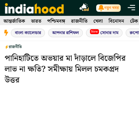
Skip
নতুন খবর
to
আন্তর্জাতিক
ভারত
পশ্চিমবঙ্গ
রাজনীতি
খেলা
বিনোদন
টেক
content
New
বাংলা ক্যালেন্ডার
আপনার রাশিফল
সোনার দাম
রুপো
রাজনীতি
পানিহাটিতে অভয়ার মা দাঁড়ালে বিজেপির
লাভ না ক্ষতি? সমীক্ষায় মিলল চমকপ্রদ
উত্তর