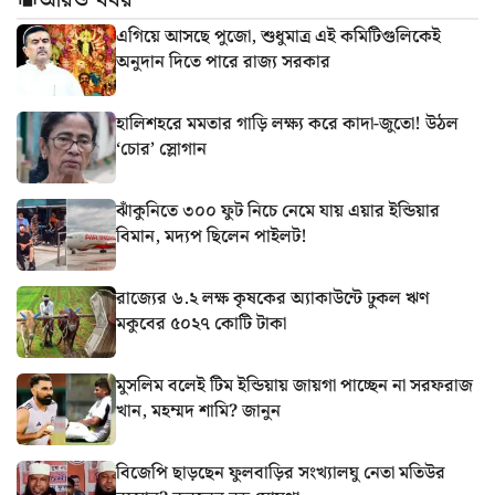
আরও খবর
এগিয়ে আসছে পুজো, শুধুমাত্র এই কমিটিগুলিকেই
অনুদান দিতে পারে রাজ্য সরকার
হালিশহরে মমতার গাড়ি লক্ষ্য করে কাদা-জুতো! উঠল
‘চোর’ স্লোগান
ঝাঁকুনিতে ৩০০ ফুট নিচে নেমে যায় এয়ার ইন্ডিয়ার
বিমান, মদ্যপ ছিলেন পাইলট!
রাজ্যের ৬.২ লক্ষ কৃষকের অ্যাকাউন্টে ঢুকল ঋণ
মকুবের ৫০২৭ কোটি টাকা
মুসলিম বলেই টিম ইন্ডিয়ায় জায়গা পাচ্ছেন না সরফরাজ
খান, মহম্মদ শামি? জানুন
বিজেপি ছাড়ছেন ফুলবাড়ির সংখ্যালঘু নেতা মতিউর