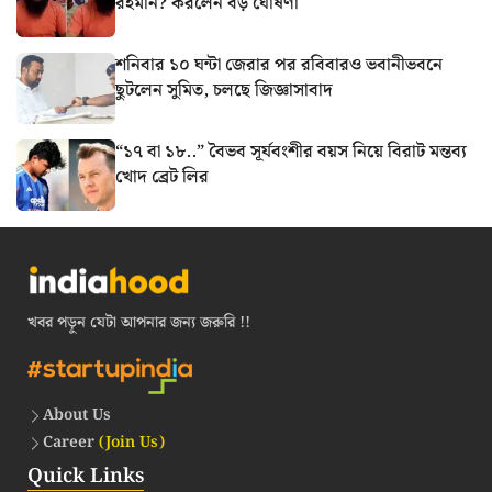
রহমান? করলেন বড় ঘোষণা
শনিবার ১০ ঘন্টা জেরার পর রবিবারও ভবানীভবনে
ছুটলেন সুমিত, চলছে জিজ্ঞাসাবাদ
“১৭ বা ১৮..” বৈভব সূর্যবংশীর বয়স নিয়ে বিরাট মন্তব্য
খোদ ব্রেট লির
খবর পড়ুন যেটা আপনার জন্য জরুরি !!
About Us
Career
(Join Us)
Quick Links