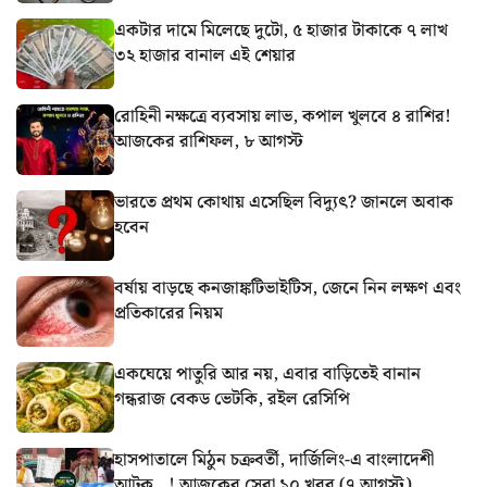
একটার দামে মিলেছে দুটো, ৫ হাজার টাকাকে ৭ লাখ
৩২ হাজার বানাল এই শেয়ার
রোহিনী নক্ষত্রে ব্যবসায় লাভ, কপাল খুলবে ৪ রাশির!
আজকের রাশিফল, ৮ আগস্ট
ভারতে প্রথম কোথায় এসেছিল বিদ্যুৎ? জানলে অবাক
হবেন
বর্ষায় বাড়ছে কনজাঙ্কটিভাইটিস, জেনে নিন লক্ষণ এবং
প্রতিকারের নিয়ম
একঘেয়ে পাতুরি আর নয়, এবার বাড়িতেই বানান
গন্ধরাজ বেকড ভেটকি, রইল রেসিপি
হাসপাতালে মিঠুন চক্রবর্তী, দার্জিলিং-এ বাংলাদেশী
আটক…! আজকের সেরা ১০ খবর (৭ আগস্ট)