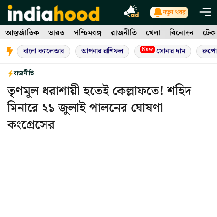
Skip
নতুন খবর
to
আন্তর্জাতিক
ভারত
পশ্চিমবঙ্গ
রাজনীতি
খেলা
বিনোদন
টেক
content
New
বাংলা ক্যালেন্ডার
আপনার রাশিফল
সোনার দাম
রুপো
রাজনীতি
তৃণমূল ধরাশায়ী হতেই কেল্লাফতে! শহিদ
মিনারে ২১ জুলাই পালনের ঘোষণা
কংগ্রেসের