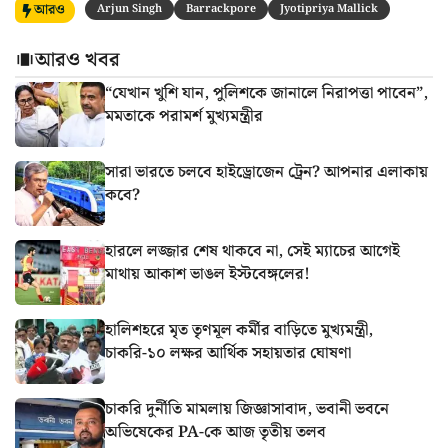
আরও
Arjun Singh
Barrackpore
Jyotipriya Mallick
আরও খবর
“যেখান খুশি যান, পুলিশকে জানালে নিরাপত্তা পাবেন”,
মমতাকে পরামর্শ মুখ্যমন্ত্রীর
সারা ভারতে চলবে হাইড্রোজেন ট্রেন? আপনার এলাকায়
কবে?
হারলে লজ্জার শেষ থাকবে না, সেই ম্যাচের আগেই
মাথায় আকাশ ভাঙল ইস্টবেঙ্গলের!
হালিশহরে মৃত তৃণমূল কর্মীর বাড়িতে মুখ্যমন্ত্রী,
চাকরি-১০ লক্ষর আর্থিক সহায়তার ঘোষণা
চাকরি দুর্নীতি মামলায় জিজ্ঞাসাবাদ, ভবানী ভবনে
অভিষেকের PA-কে আজ তৃতীয় তলব