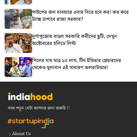
পাইপের জল ব্যবহারে এবার দিতে হবে কর! কত করে
ট্যাক্স চাপাবে রাজ্য সরকার?
দুর্গাপুজোয় বাড়ল সরকারি কর্মীদের ছুটি, দেখুন
অক্টোবরের হলিডে লিস্ট
গিলের দাম মাত্র ১০ লাখ, টিম ইন্ডিয়ার প্লেয়ারদের
থেকেও মূল্যবান এই সাধারণ অলরাউন্ডার!
খবর পড়ুন যেটা আপনার জন্য জরুরি !!
About Us