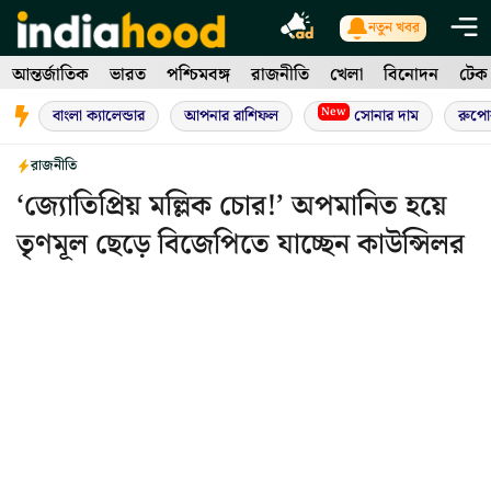
Skip
নতুন খবর
to
আন্তর্জাতিক
ভারত
পশ্চিমবঙ্গ
রাজনীতি
খেলা
বিনোদন
টেক
content
New
বাংলা ক্যালেন্ডার
আপনার রাশিফল
সোনার দাম
রুপো
রাজনীতি
‘জ্যোতিপ্রিয় মল্লিক চোর!’ অপমানিত হয়ে
তৃণমূল ছেড়ে বিজেপিতে যাচ্ছেন কাউন্সিলর