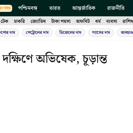
পশ্চিমবঙ্গ
ভারত
আন্তর্জাতিক
রাজনীতি
ুন খবর
টেক
চাকরি
জ্যোতিষ
টাকা পয়সা
অফবিট
ধর্ম
ব্যবসা
রাশি
ুপোর দাম
পেট্রোলের দাম
ডিজেলের দাম
গ্যাসের দাম
আবহাও
ক্ষিণে অভিষেক, চূড়ান্ত