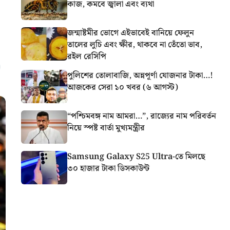
কাজ, কমবে জ্বালা এবং ব্যথা
জন্মাষ্টমীর ভোগে এইভাবেই বানিয়ে ফেলুন
তালের লুচি এবং ক্ষীর, থাকবে না তেঁতো ভাব,
রইল রেসিপি
পুলিশের তোলাবাজি, অন্নপূর্ণা যোজনার টাকা…!
আজকের সেরা ১০ খবর (৬ আগস্ট)
“পশ্চিমবঙ্গ নাম আমরা…”, রাজ্যের নাম পরিবর্তন
নিয়ে স্পষ্ট বার্তা মুখ্যমন্ত্রীর
Samsung Galaxy S25 Ultra-তে মিলছে
৩০ হাজার টাকা ডিসকাউন্ট