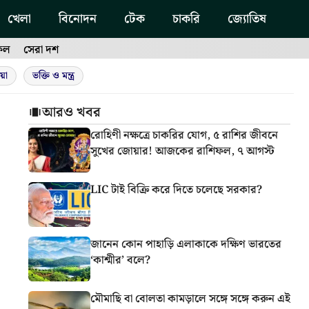
খেলা
বিনোদন
টেক
চাকরি
জ্যোতিষ
ফল
সেরা দশ
য়া
ভক্তি ও মন্ত্র
আরও খবর
রোহিণী নক্ষত্রে চাকরির যোগ, ৫ রাশির জীবনে
সুখের জোয়ার! আজকের রাশিফল, ৭ আগস্ট
LIC টাই বিক্রি করে দিতে চলেছে সরকার?
জানেন কোন পাহাড়ি এলাকাকে দক্ষিণ ভারতের
‘কাশ্মীর’ বলে?
মৌমাছি বা বোলতা কামড়ালে সঙ্গে সঙ্গে করুন এই