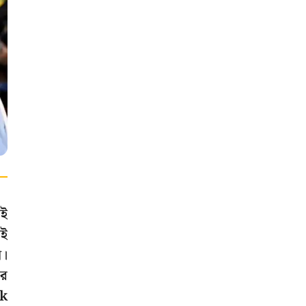
তই
াই
ল।
ার
ek