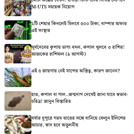
মোটা অঙ্কের বেতন! হাওড়া ডিভিশনের বিভিন্ন স্টেশনে
M-UTS সহায়ক নিয়োগ
১টি শেয়ার কিনলেই মিলবে ৫০০ টাকা, বাম্পার অফার
এই সংস্থার
সূর্যদেবের কৃপায় ভাগ্য বদল, কপাল খুলবে ৩ রাশির!
আজকের রাশিফল (৯ আগস্ট)
এই ৫ জায়গায় নেই সাপের অস্তিত্ব, কারণ জানেন?
হাত, কপাল বা গাল..জন্মদাগ দেখেই জানা যাবে স্বভাব-
চরিত্র! জানুন বিস্তারিত
বর্ষার দুপুরে গরম ভাতের সঙ্গে বানিয়ে ফেলুন ইলিশের
আচার, স্বাদ হবে অতুলনীয়