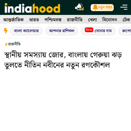
Skip
নতুন খবর
to
আন্তর্জাতিক
ভারত
পশ্চিমবঙ্গ
রাজনীতি
খেলা
বিনোদন
টেক
content
New
বাংলা ক্যালেন্ডার
আপনার রাশিফল
সোনার দাম
রুপো
রাজনীতি
স্থানীয় সমস্যায় জোর, বাংলায় গেরুয়া ঝড়
তুলতে নীতিন নবীনের নতুন রণকৌশল