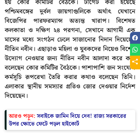
হয় কোর কমিটির বৈঠকে। টার্গেট করা হয়েছে
পশ্চিমবঙ্গের দুর্বল জায়গাগুলিকে অর্থাৎ যেখানে
বিজেপির পারফরম্যান্স অত্যন্ত খারাপ। বিশেষত
কলকাতা ও দক্ষিণ ২৪ পরগনা, সেখানে আগামী এক
মাসের মধ্যে সংগঠন ঢেলে সাজানোর নিদান দিয়েছেন
নীতিন নবীন। এছাড়াও মহিলা ও যুবকদের নিয়েও বিশেষ
উদ্যোগ নেওয়ার জন্য নীতিন নবীন আলাদা করে কথা
বলেছেন কোর কমিটির বৈঠকে। পাশাপাশি জন সংযোগ
কর্মসূচি রূপরেখা তৈরি করার কথাও বলেছেন তিনি।
এলাকার স্থানীয় সমস্যার প্রতিও জোর দেওয়ার নির্দেশ
দিয়েছেন।
আরও পড়ুন:
সবাইকে জামিন দিয়ে দেব! রাজ্য সরকারের
উপর ক্ষোভে ফেটে পড়ল হাইকোর্ট