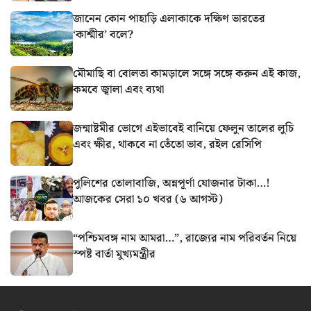
জানেন কোন পাহাড়ি এলাকাকে দক্ষিণ ভারতের
‘কাশ্মীর’ বলে?
মৌমাছি বা বোলতা কামড়ালে সঙ্গে সঙ্গে করুন এই কাজ,
কমবে জ্বালা এবং ব্যথা
জন্মাষ্টমীর ভোগে এইভাবেই বানিয়ে ফেলুন তালের লুচি
এবং ক্ষীর, থাকবে না তেঁতো ভাব, রইল রেসিপি
পুলিশের তোলাবাজি, অন্নপূর্ণা যোজনার টাকা…!
আজকের সেরা ১০ খবর (৬ আগস্ট)
“পশ্চিমবঙ্গ নাম আমরা…”, রাজ্যের নাম পরিবর্তন নিয়ে
স্পষ্ট বার্তা মুখ্যমন্ত্রীর