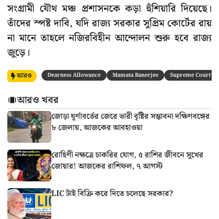
সংগ্রামী যৌথ মঞ্চ প্রশাসনকে কড়া হুঁশিয়ারি দিয়েছে।
তাঁদের স্পষ্ট দাবি, যদি রাজ্য সরকার সুপ্রিম কোর্টের রায়
না মানে তাহলে নজিরবিহীন আন্দোলন শুরু হবে রাজ্য
জুড়ে।
আরও
Dearness Allowance
Mamata Banerjee
Supreme Court
আরও খবর
জোড়া ঘূর্ণাবর্তের জেরে ভারী বৃষ্টির সম্ভাবনা দক্ষিণবঙ্গের
৮ জেলায়, আজকের আবহাওয়া
রোহিণী নক্ষত্রে চাকরির যোগ, ৫ রাশির জীবনে সুখের
জোয়ার! আজকের রাশিফল, ৭ আগস্ট
LIC টাই বিক্রি করে দিতে চলেছে সরকার?