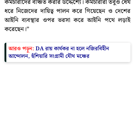
কর্মচারীদের বঞ্চিত করার উদ্দেশ্যে। কর্মচারীরা তবুও ধৈর্য
ধরে নিজেদের দায়িত্ব পালন করে গিয়েছেন ও দেশের
আইনি ব্যবস্থার ওপর ভরসা করে আইনি পথে লড়াই
করেছেন।”
আরও পড়ুন:
DA রায় কার্যকর না হলে নজিরবিহীন
আন্দোলন, হুঁশিয়ারি সংগ্রামী যৌথ মঞ্চের