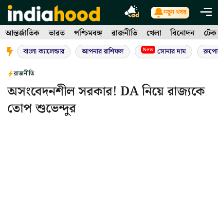
Skip
নতুন খবর
to
আন্তর্জাতিক
ভারত
পশ্চিমবঙ্গ
রাজনীতি
খেলা
বিনোদন
টেক
content
New
বাংলা ক্যালেন্ডার
আপনার রাশিফল
সোনার দাম
রুপো
রাজনীতি
অসংবেদনশীল সরকার! DA নিয়ে রাজ্যকে
তোপ শুভেন্দুর