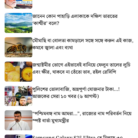
জানেন কোন পাহাড়ি এলাকাকে দক্ষিণ ভারতের
‘কাশ্মীর’ বলে?
মৌমাছি বা বোলতা কামড়ালে সঙ্গে সঙ্গে করুন এই কাজ,
কমবে জ্বালা এবং ব্যথা
জন্মাষ্টমীর ভোগে এইভাবেই বানিয়ে ফেলুন তালের লুচি
এবং ক্ষীর, থাকবে না তেঁতো ভাব, রইল রেসিপি
পুলিশের তোলাবাজি, অন্নপূর্ণা যোজনার টাকা…!
আজকের সেরা ১০ খবর (৬ আগস্ট)
“পশ্চিমবঙ্গ নাম আমরা…”, রাজ্যের নাম পরিবর্তন নিয়ে
স্পষ্ট বার্তা মুখ্যমন্ত্রীর