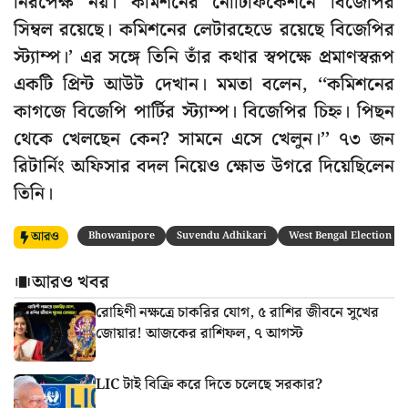
নিরপেক্ষ নয়। কমিশনের নোটিফিকেশনে বিজেপির
সিম্বল রয়েছে। কমিশনের লেটারহেডে রয়েছে বিজেপির
স্ট্যাম্প।’‌ এর সঙ্গে তিনি তাঁর কথার স্বপক্ষে প্রমাণস্বরূপ
একটি প্রিন্ট আউট দেখান। মমতা বলেন, ‘‘কমিশনের
কাগজে বিজেপি পার্টির স্ট্যাম্প। বিজেপির চিহ্ন। পিছন
থেকে খেলছেন কেন? সামনে এসে খেলুন।’’ ৭৩ জন
রিটার্নিং অফিসার বদল নিয়েও ক্ষোভ উগরে দিয়েছিলেন
তিনি।
আরও
Bhowanipore
Suvendu Adhikari
West Bengal Election 20
আরও খবর
রোহিণী নক্ষত্রে চাকরির যোগ, ৫ রাশির জীবনে সুখের
জোয়ার! আজকের রাশিফল, ৭ আগস্ট
LIC টাই বিক্রি করে দিতে চলেছে সরকার?