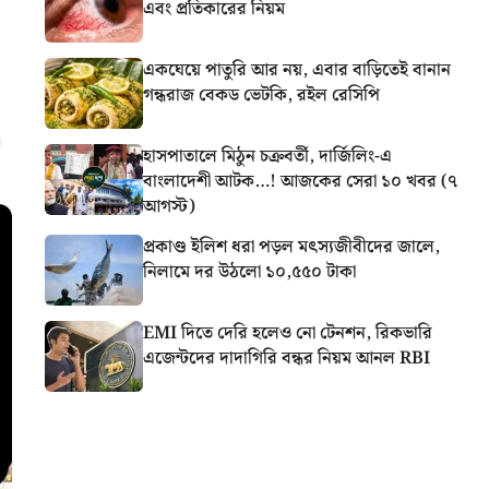
এবং প্রতিকারের নিয়ম
একঘেয়ে পাতুরি আর নয়, এবার বাড়িতেই বানান
গন্ধরাজ বেকড ভেটকি, রইল রেসিপি
হাসপাতালে মিঠুন চক্রবর্তী, দার্জিলিং-এ
বাংলাদেশী আটক…! আজকের সেরা ১০ খবর (৭
আগস্ট)
প্রকাণ্ড ইলিশ ধরা পড়ল মৎস্যজীবীদের জালে,
নিলামে দর উঠলো ১০,৫৫০ টাকা
EMI দিতে দেরি হলেও নো টেনশন, রিকভারি
এজেন্টদের দাদাগিরি বন্ধর নিয়ম আনল RBI