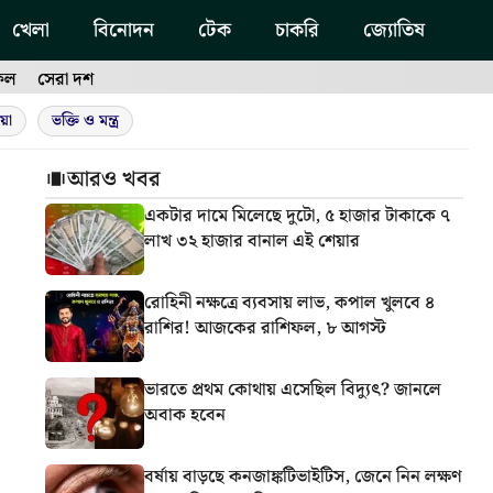
খেলা
বিনোদন
টেক
চাকরি
জ্যোতিষ
ফল
সেরা দশ
য়া
ভক্তি ও মন্ত্র
আরও খবর
একটার দামে মিলেছে দুটো, ৫ হাজার টাকাকে ৭
লাখ ৩২ হাজার বানাল এই শেয়ার
রোহিনী নক্ষত্রে ব্যবসায় লাভ, কপাল খুলবে ৪
রাশির! আজকের রাশিফল, ৮ আগস্ট
ভারতে প্রথম কোথায় এসেছিল বিদ্যুৎ? জানলে
অবাক হবেন
বর্ষায় বাড়ছে কনজাঙ্কটিভাইটিস, জেনে নিন লক্ষণ