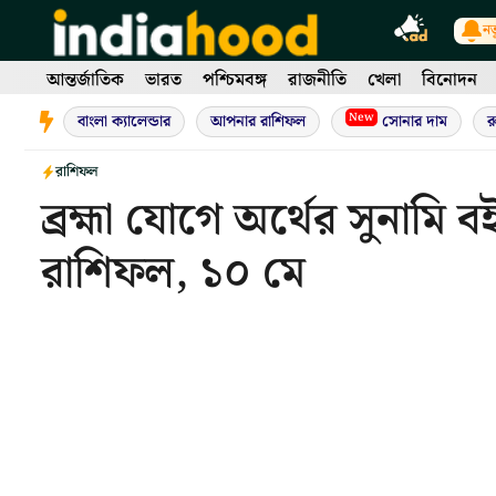
Skip
নত
to
content
আন্তর্জাতিক
ভারত
পশ্চিমবঙ্গ
রাজনীতি
খেলা
বিনোদন
New
বাংলা ক্যালেন্ডার
আপনার রাশিফল
সোনার দাম
র
রাশিফল
ব্রহ্মা যোগে অর্থের সুনাম
রাশিফল, ১০ মে