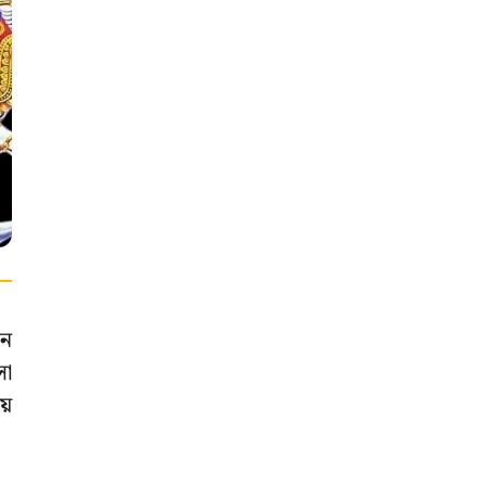
ুন
সা
য়