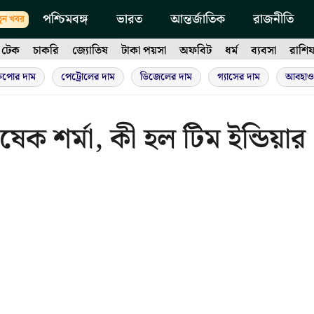
পশ্চিমবঙ্গ
ভারত
আন্তর্জাতিক
রাজনীতি
ুন খবর
টেক
চাকরি
জ্যোতিষ
টাকা পয়সা
অফবিট
ধর্ম
ব্যবসা
রাশি
ুপোর দাম
পেট্রোলের দাম
ডিজেলের দাম
গ্যাসের দাম
আবহাও
িষেক শর্মা, কী হল টিম ইন্ডিয়ার