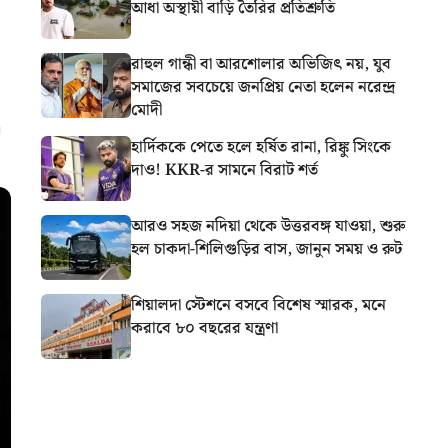
আধা অস্থায়ী বাড়ি তৈরির প্রতিশ্রুতি
রাহুল গান্ধী বা আরশোলার অভিজিৎ নয়, যুব
সমাজের সবচেয়ে জনপ্রিয় নেতা হলেন নরেন্দ্র
মোদী
হার্দিককে পেতে হলে হর্ষিত রানা, রিঙ্কু সিংকে
দাও! KKR-র সামনে বিরাট শর্ত
আরও সহজ নদিয়া থেকে উত্তরবঙ্গ যাওয়া, শুরু
হল চাকদা-শিলিগুড়ির বাস, জানুন সময় ও রুট
শিয়ালদা স্টেশনে বসবে বিশেষ স্মারক, মনে
করাবে ৮০ বছরের যন্ত্রণা