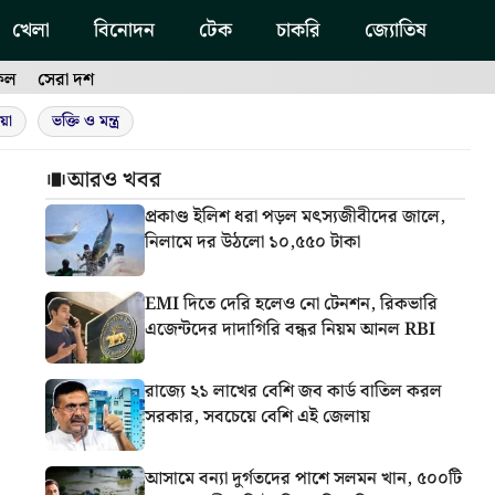
খেলা
বিনোদন
টেক
চাকরি
জ্যোতিষ
ফল
সেরা দশ
য়া
ভক্তি ও মন্ত্র
আরও খবর
প্রকাণ্ড ইলিশ ধরা পড়ল মৎস্যজীবীদের জালে,
নিলামে দর উঠলো ১০,৫৫০ টাকা
EMI দিতে দেরি হলেও নো টেনশন, রিকভারি
এজেন্টদের দাদাগিরি বন্ধর নিয়ম আনল RBI
রাজ্যে ২১ লাখের বেশি জব কার্ড বাতিল করল
সরকার, সবচেয়ে বেশি এই জেলায়
আসামে বন্যা দুর্গতদের পাশে সলমন খান, ৫০০টি