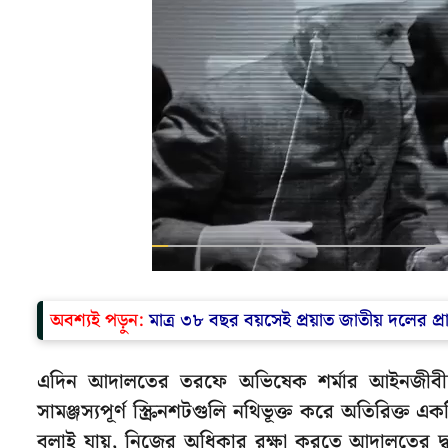
অবশ্যই পড়ুন:
মাত্র ৩৮ বছর বয়সেই প্রয়াত জাতীয় দলের প্র
এদিন আদালতের তরফে অভিষেক শর্মার আইনজীবীকে 
সামঞ্জস্যপূর্ণ স্ক্রিনশটগুলি নথিভূক্ত করে অতিরিক্ত 
বলাই যায়, নিজের অধিকার রক্ষা করতে আদালতের দ্ব