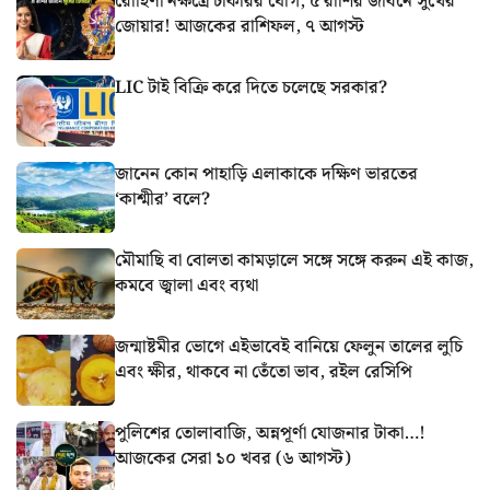
রোহিণী নক্ষত্রে চাকরির যোগ, ৫ রাশির জীবনে সুখের
জোয়ার! আজকের রাশিফল, ৭ আগস্ট
LIC টাই বিক্রি করে দিতে চলেছে সরকার?
জানেন কোন পাহাড়ি এলাকাকে দক্ষিণ ভারতের
‘কাশ্মীর’ বলে?
মৌমাছি বা বোলতা কামড়ালে সঙ্গে সঙ্গে করুন এই কাজ,
কমবে জ্বালা এবং ব্যথা
জন্মাষ্টমীর ভোগে এইভাবেই বানিয়ে ফেলুন তালের লুচি
এবং ক্ষীর, থাকবে না তেঁতো ভাব, রইল রেসিপি
পুলিশের তোলাবাজি, অন্নপূর্ণা যোজনার টাকা…!
আজকের সেরা ১০ খবর (৬ আগস্ট)