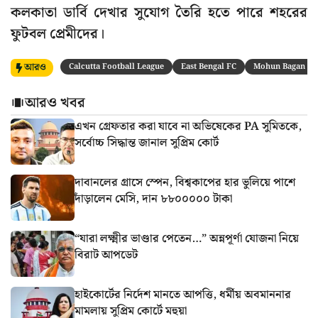
কলকাতা ডার্বি দেখার সুযোগ তৈরি হতে পারে শহরের
ফুটবল প্রেমীদের।
আরও
Calcutta Football League
East Bengal FC
Mohun Bagan Su
আরও খবর
এখন গ্রেফতার করা যাবে না অভিষেকের PA সুমিতকে,
সর্বোচ্চ সিদ্ধান্ত জানাল সুপ্রিম কোর্ট
দাবানলের গ্রাসে স্পেন, বিশ্বকাপের হার ভুলিয়ে পাশে
দাঁড়ালেন মেসি, দান ৮৮০০০০০ টাকা
“যারা লক্ষ্মীর ভাণ্ডার পেতেন…” অন্নপূর্ণা যোজনা নিয়ে
বিরাট আপডেট
হাইকোর্টের নির্দেশ মানতে আপত্তি, ধর্মীয় অবমাননার
মামলায় সুপ্রিম কোর্টে মহুয়া