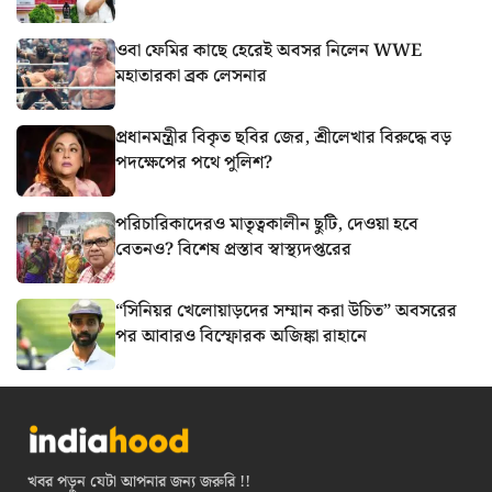
ওবা ফেমির কাছে হেরেই অবসর নিলেন WWE
মহাতারকা ব্রক লেসনার
প্রধানমন্ত্রীর বিকৃত ছবির জের, শ্রীলেখার বিরুদ্ধে বড়
পদক্ষেপের পথে পুলিশ?
পরিচারিকাদেরও মাতৃত্বকালীন ছুটি, দেওয়া হবে
বেতনও? বিশেষ প্রস্তাব স্বাস্থ্যদপ্তরের
“সিনিয়র খেলোয়াড়দের সম্মান করা উচিত” অবসরের
পর আবারও বিস্ফোরক অজিঙ্কা রাহানে
খবর পড়ুন যেটা আপনার জন্য জরুরি !!