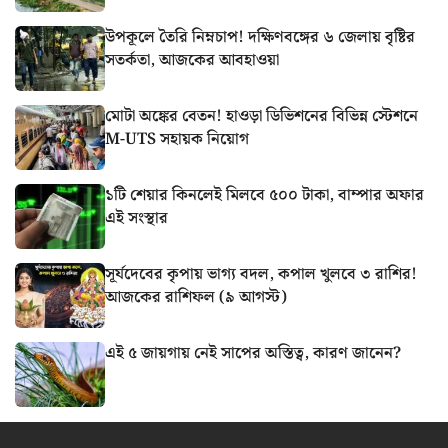
উপকূলে তৈরি নিম্নচাপ! দক্ষিণবঙ্গের ৬ জেলায় বৃষ্টির
সতর্কতা, আজকের আবহাওয়া
মোটা অঙ্কের বেতন! হাওড়া ডিভিশনের বিভিন্ন স্টেশনে
M-UTS সহায়ক নিয়োগ
১টি শেয়ার কিনলেই মিলবে ৫০০ টাকা, বাম্পার অফার
এই সংস্থার
সূর্যদেবের কৃপায় ভাগ্য বদল, কপাল খুলবে ৩ রাশির!
আজকের রাশিফল (৯ আগস্ট)
এই ৫ জায়গায় নেই সাপের অস্তিত্ব, কারণ জানেন?