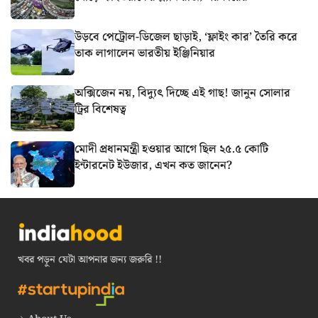
উড়বে পেট্রোল-ডিজেল ছাড়াই, ‘ফ্লাইং কার’ তৈরি করে
তাক লাগালেন ভারতীয় ইঞ্জিনিয়ার
অক্সিজেন নয়, বিদ্যুৎ দিচ্ছে এই গাছ! জানুন সোলার
ট্রির বিশেষত্ব
মোদী প্রধানমন্ত্রী হওয়ার আগে ছিল ২৫.৫ কোটি
ইন্টারনেট ইউজার, এখন কত জানেন?
খবর পড়ুন যেটা আপনার জন্য জরুরি !!