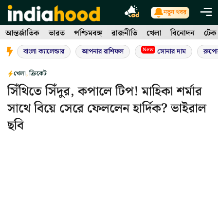
Skip
নতুন খবর
to
আন্তর্জাতিক
ভারত
পশ্চিমবঙ্গ
রাজনীতি
খেলা
বিনোদন
টেক
content
New
বাংলা ক্যালেন্ডার
আপনার রাশিফল
সোনার দাম
রুপো
খেলা
,
ক্রিকেট
সিঁথিতে সিঁদুর, কপালে টিপ! মাহিকা শর্মার
সাথে বিয়ে সেরে ফেললেন হার্দিক? ভাইরাল
ছবি