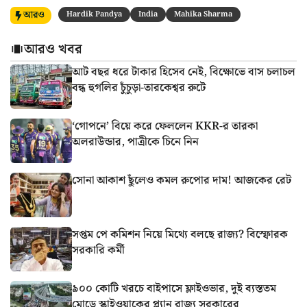
আরও
Hardik Pandya
India
Mahika Sharma
আরও খবর
আট বছর ধরে টাকার হিসেব নেই, বিক্ষোভে বাস চলাচল
বন্ধ হুগলির চুঁচুড়া-তারকেশ্বর রুটে
‘গোপনে’ বিয়ে করে ফেললেন KKR-র তারকা
অলরাউন্ডার, পাত্রীকে চিনে নিন
সোনা আকাশ ছুঁলেও কমল রুপোর দাম! আজকের রেট
সপ্তম পে কমিশন নিয়ে মিথ্যে বলছে রাজ্য? বিস্ফোরক
সরকারি কর্মী
৯০০ কোটি খরচে বাইপাসে ফ্লাইওভার, দুই ব্যস্ততম
মোড়ে স্কাইওয়াকের প্ল্যান রাজ্য সরকারের