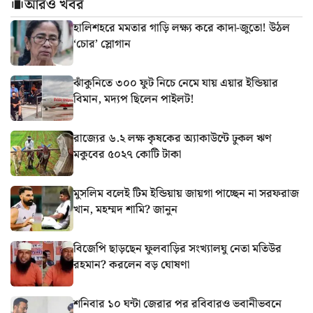
আরও খবর
হালিশহরে মমতার গাড়ি লক্ষ্য করে কাদা-জুতো! উঠল
‘চোর’ স্লোগান
ঝাঁকুনিতে ৩০০ ফুট নিচে নেমে যায় এয়ার ইন্ডিয়ার
বিমান, মদ্যপ ছিলেন পাইলট!
রাজ্যের ৬.২ লক্ষ কৃষকের অ্যাকাউন্টে ঢুকল ঋণ
মকুবের ৫০২৭ কোটি টাকা
মুসলিম বলেই টিম ইন্ডিয়ায় জায়গা পাচ্ছেন না সরফরাজ
খান, মহম্মদ শামি? জানুন
বিজেপি ছাড়ছেন ফুলবাড়ির সংখ্যালঘু নেতা মতিউর
রহমান? করলেন বড় ঘোষণা
শনিবার ১০ ঘন্টা জেরার পর রবিবারও ভবানীভবনে