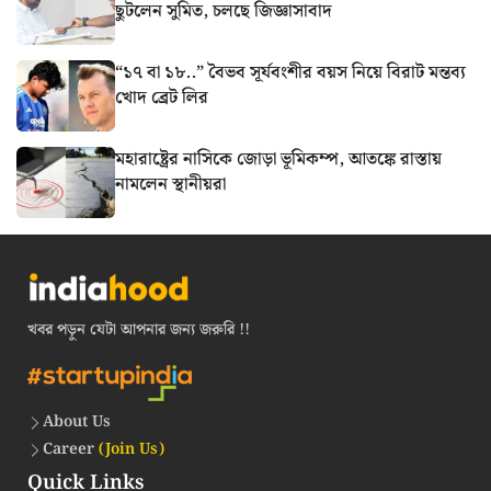
ছুটলেন সুমিত, চলছে জিজ্ঞাসাবাদ
“১৭ বা ১৮..” বৈভব সূর্যবংশীর বয়স নিয়ে বিরাট মন্তব্য
খোদ ব্রেট লির
মহারাষ্ট্রের নাসিকে জোড়া ভূমিকম্প, আতঙ্কে রাস্তায়
নামলেন স্থানীয়রা
খবর পড়ুন যেটা আপনার জন্য জরুরি !!
About Us
Career
(Join Us)
Quick Links